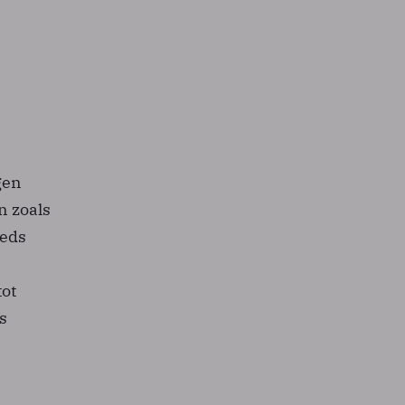
gen
n zoals
eeds
tot
s