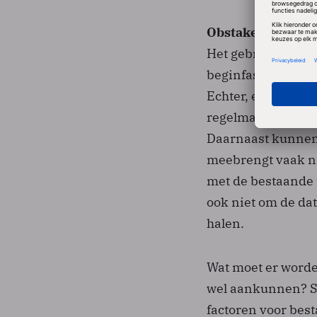
Obstakel 2: De ve
Het gebruik van AI 
beginfase en klaar
Echter, er ontstaa
regelmatig met e
Daarnaast kunnen 
meebrengt vaak nie
met de bestaande 
ook niet om de dat
halen.
Wat moet er worde
wel aankunnen? St
factoren voor best