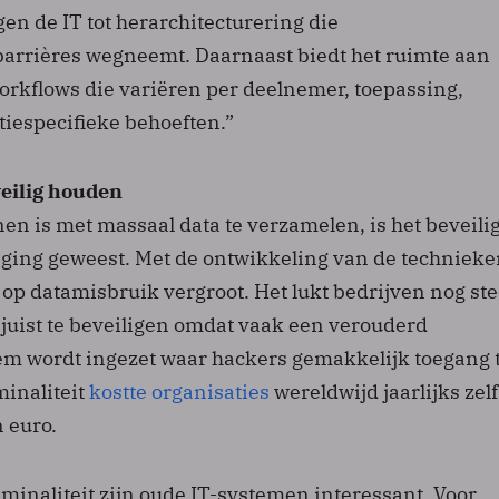
en de IT tot herarchitecturering die
arrières wegneemt. Daarnaast biedt het ruimte aan
orkflows die variëren per deelnemer, toepassing,
tiespecifieke behoeften.”
veilig houden
n is met massaal data te verzamelen, is het beveili
aging geweest. Met de ontwikkeling van de technieke
o op datamisbruik vergroot. Het lukt bedrijven nog st
a juist te beveiligen omdat vaak een verouderd
em wordt ingezet waar hackers gemakkelijk toegang 
inaliteit
kostte organisaties
wereldwijd jaarlijks zelf
 euro.
iminaliteit zijn oude IT-systemen interessant. Voor