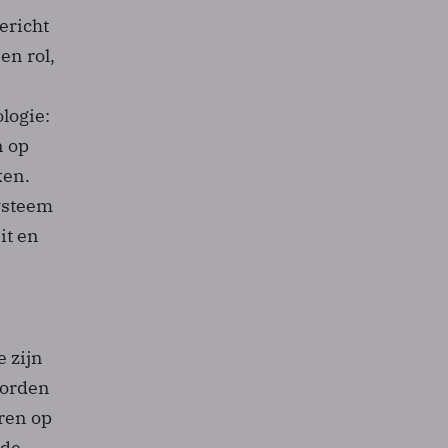
ericht
en rol,
ologie:
n op
ken.
ysteem
it en
 zijn
worden
ren op
rde