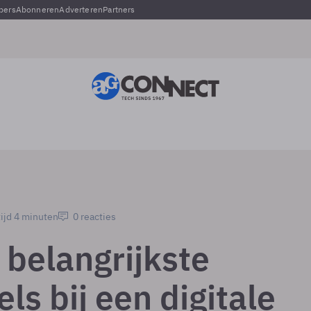
pers
Abonneren
Adverteren
Partners
ijd 4 minuten
0 reacties
 belangrijkste
ls bij een digitale