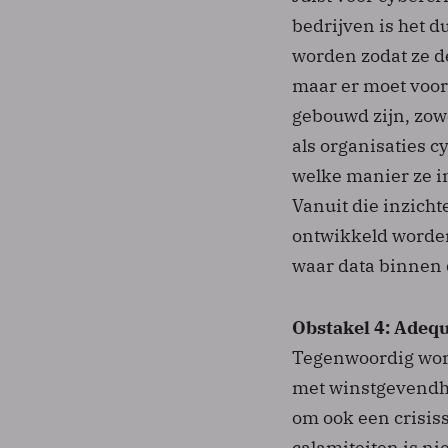
bedrijven is het 
worden zodat ze de
maar er moet voo
gebouwd zijn, zowe
als organisaties c
welke manier ze 
Vanuit die inzich
ontwikkeld worden
waar data binnen 
Obstakel 4: Adequ
Tegenwoordig word
met winstgevendh
om ook een crisis
calamiteiten is ni