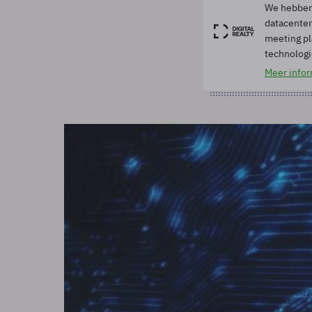
We hebben
datacenter
meeting pl
technolog
Meer infor