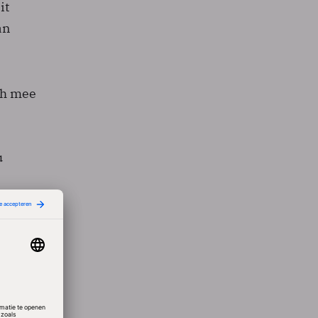
it
an
ch mee
u
esvol
lang
rgd
ijf.