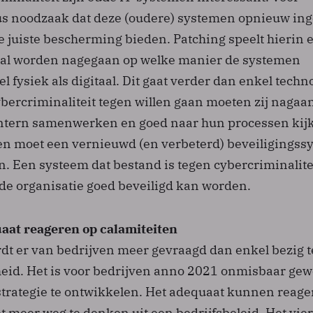
dus noodzaak dat deze (oudere) systemen opnieuw ing
 juiste bescherming bieden. Patching speelt hierin e
ral worden nagegaan op welke manier de systemen
l fysiek als digitaal. Dit gaat verder dan enkel techn
ybercriminaliteit tegen willen gaan moeten zij nagaa
intern samenwerken en goed naar hun processen kij
ten moet een vernieuwd (en verbeterd) beveiligingss
. Een systeem dat bestand is tegen cybercriminalite
de organisatie goed beveiligd kan worden.
aat reageren op calamiteiten
t er van bedrijven meer gevraagd dan enkel bezig te
eid. Het is voor bedrijven anno 2021 onmisbaar ge
strategie te ontwikkelen. Het adequaat kunnen reage
et meer weg te denken uit een bedrijfsbeleid. Het vie