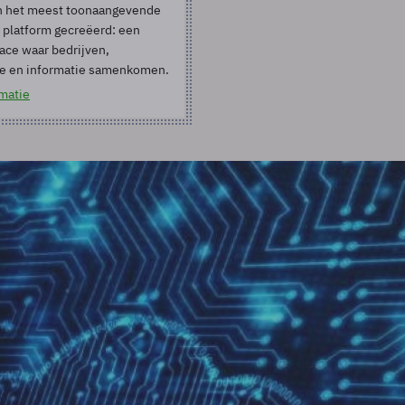
 het meest toonaangevende
 platform gecreëerd: een
ace waar bedrijven,
ie en informatie samenkomen.
matie