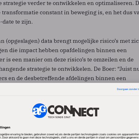
 strategie verder te ontwikkelen en optimaliseren. D
 transformatie constant in beweging is, en het dus v
date te zijn.
n (opgeslagen) data brengt mogelijke risico’s met zi
olgen die impact hebben opafdelingen binnen een
er is een manier om deze risico’s te omzeilen en de
ngende strategie te ontwikkelen. De Boer: “Juist n
rs en de desbetreffende afdelingen binnen een
nden ineen slaan. Samen kunnen ze de transitie succ
en succesvolle interne samenwerking is van groot be
nsformatie te laten slagen, aangezien er zo voor gezo
n op de hoogte is van ontwikkelingen binnen een bedr
epaalde risico’s per afdeling beter in kaart worden