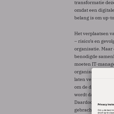
transformatie deze
omdat een digitale
belang is om up-to-
Het verplaatsen va
– risico’s en gev
organisatie. Maar 
benodigde samenha
moeten IT-manage
organisatie de ha
laten verlopen” E
om de digitale tra
wordt dat iederee
Daardoor kunnen b
gebracht.