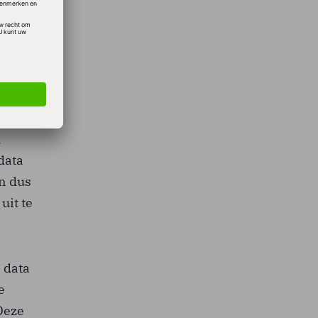
it de
elen
h
data
an dus
uit te
 data
e
Deze