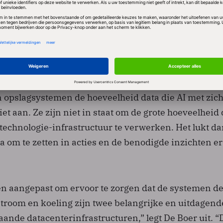
rwerking en opslag van grotere hoeveelheden data
(artificial intelligence) door bedrijven is inmiddels u
 voor de volgende stap: de daadwerkelijke productie.
n ook uitdagingen tijdens deze fase. Bedrijven worst
en gebrek aan AI-vaardigheden binnen hun teams.
opslagsystemen de hoeveelheid data die AI met zic
t aan. Ze zijn niet in staat om de grote hoeveelheid 
technologie-infrastructuur te verwerken. Het lukt d
a om te zetten in acties en de benodigde inzichten er 
n aangepast om ervoor te zorgen dat de systemen de
room en koeling zijn twee belangrijke en uitdagend
aande datacenterinfrastructuren,” legt De Boer uit. “