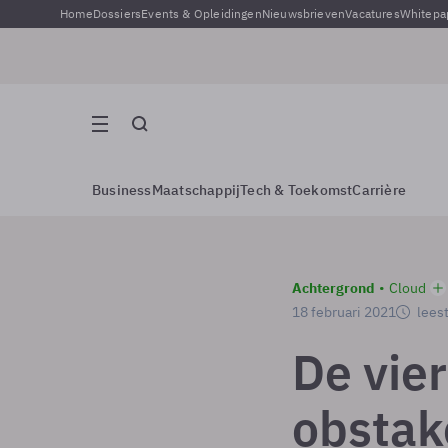
Home
Dossiers
Events & Opleidingen
Nieuwsbrieven
Vacatures
Whitepa
Business
Maatschappij
Tech & Toekomst
Carrière
Achtergrond
Cloud
18 februari 2021
leest
De vier
obstake