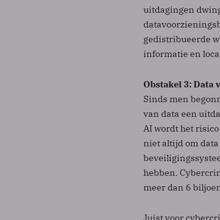
uitdagingen dwing
datavoorzieningsb
gedistribueerde w
informatie en loca
Obstakel 3: Data 
Sinds men begonne
van data een uitd
AI wordt het risic
niet altijd om dat
beveiligingssyste
hebben. Cybercrim
meer dan 6 biljoen
Juist voor cybercr