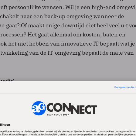
eeft persoonlijke wensen. Wil je een high-end omgev
schakelt naar een back-up omgeving wanneer de
n gaat? Of maakt enige downtijd niet heel veel uit vo
processen? Het gaat allemaal om kosten, baten en
t ook het niet hebben van innovatieve IT bepaalt wat je
twikkeling van de IT-omgeving bepaalt de mate van
 nodig
tomatiseren, maar daar hangt natuurlijk wel een
 Uit onderzoek van Dell en IDG blijkt dat 46 procent 
ven dat kostenplaatje ziet als grootste uitdaging. “M
langrijk om te investeren om de concurrentie voor te
niet innoveert, heb je direct een achterstand. Het gekk