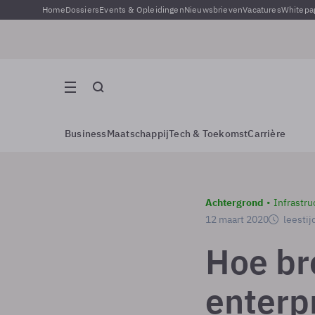
Home
Dossiers
Events & Opleidingen
Nieuwsbrieven
Vacatures
Whitepa
Business
Maatschappij
Tech & Toekomst
Carrière
Achtergrond
Infrastru
12 maart 2020
leestij
Hoe br
enterp