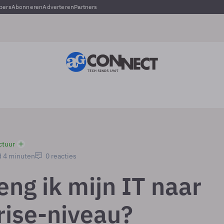
pers
Abonneren
Adverteren
Partners
ctuur
d 4 minuten
0 reacties
eng ik mijn IT naar
rise-niveau?