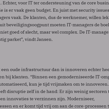
 Echter, voor IT ter ondersteuning van de core busi
e is er vaak geen budget. En juist met security issue
gers vaak. De klanten, dus de werknemer, willen le
it beveiligingsoogpunt moeten IT-managers de boel
is niet goed of slecht, maar wel complex. De IT-manager
stig parket”, vindt Jansen.
t een oude infrastructuur dan is innoveren echter hee
nsen bij klanten. “Binnen een gemoderniseerde IT-om
utomatiseerd, kun je tijd vrijmaken om te innoveren
eft disruptie zelf in de hand: Er zijn weinig sectoren 
n innovaties te verzinnen zijn. Moderniseer,
ssen en er komt tijd vrij om aan de core-processen 