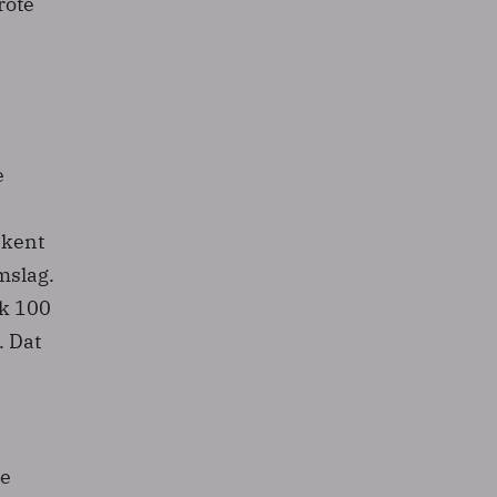
rote
e
ekent
mslag.
ak 100
. Dat
de