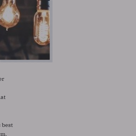
er
dat
 best
rm,