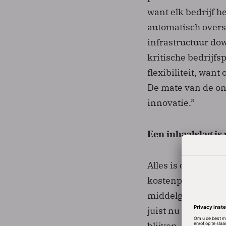
want elk bedrijf h
automatisch over
infrastructuur dow
kritische bedrijfs
flexibiliteit, wan
De mate van de on
innovatie.”
Een inhaalslag is
Alles is dus te au
kostenplaatje aan.
middelgrote bedrij
juist nu is het be
blijven. Als je nu 