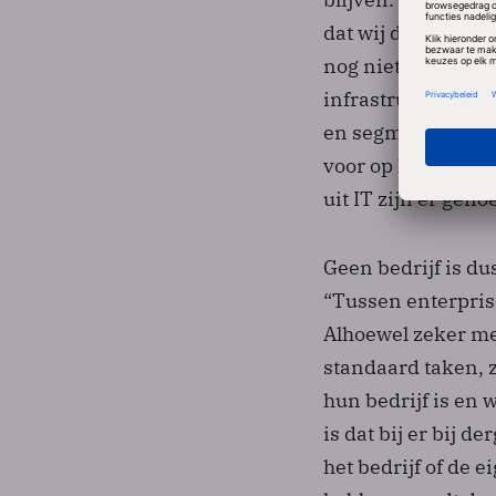
dat wij dit onderz
nog niets verander
infrastructuur. Ee
en segment is dat
voor op het gebied
uit IT zijn er gen
Geen bedrijf is du
“Tussen enterprise
Alhoewel zeker me
standaard taken, 
hun bedrijf is en 
is dat bij er bij d
het bedrijf of de 