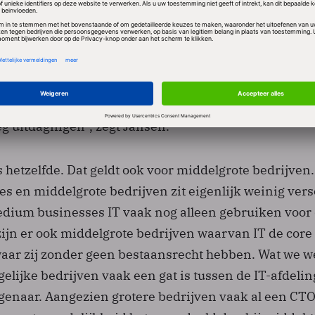
oek drie jaar geleden ook hebben gedaan en in feite is
d. Er gaat nog steeds te veel tijd en geld naar de huid
n inhaalslag is dus nodig. Maar hoe doe je dat? Per bed
 natuurlijk anders. Sommige bedrijfstakken lopen nie
 van innovatie. Maar zelfs voor bedrijven die geboren
oeg uitdagingen”, zegt Jansen.
s hetzelfde. Dat geldt ook voor middelgrote bedrijven.
s en middelgrote bedrijven zit eigenlijk weinig versc
dium businesses IT vaak nog alleen gebruiken voor
zijn er ook middelgrote bedrijven waarvan IT de core
waar zij zonder geen bestaansrecht hebben. Wat we w
ergelijke bedrijven vaak een gat is tussen de IT-afdeli
eigenaar. Aangezien grotere bedrijven vaak al een CT