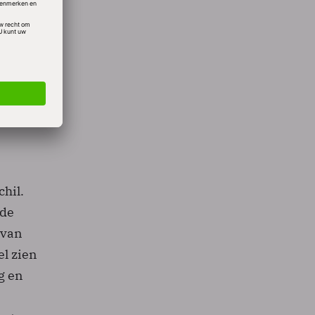
 er
ige IT-
rijf
t echt
 zijn
hil.
 de
 van
el zien
ng en
O