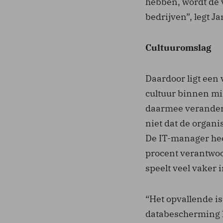
hebben, wordt de 
bedrijven”, legt Ja
Cultuuromslag
Daardoor ligt een
cultuur binnen mi
daarmee verandere
niet dat de organi
De IT-manager hee
procent verantwoor
speelt veel vaker 
“Het opvallende is 
databescherming h