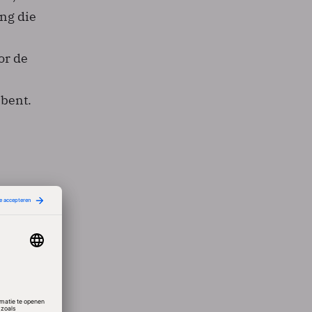
ing die
or de
 bent.
van de
aar
 kunnen
e is