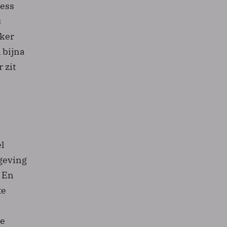
ness
s
kker
 bijna
 zit
l
geving
. En
te
te