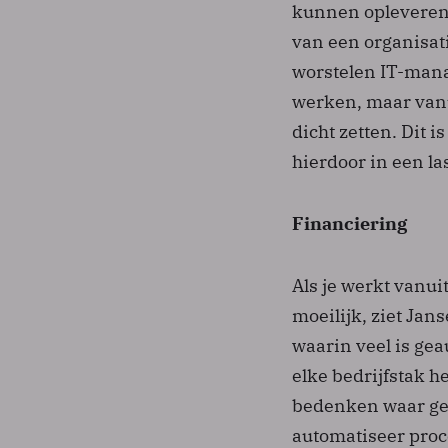
kunnen opleveren.
van een organisati
worstelen IT-mana
werken, maar vanu
dicht zetten. Dit 
hierdoor in een la
Financiering
Als je werkt vanui
moeilijk, ziet Ja
waarin veel is gea
elke bedrijfstak he
bedenken waar gee
automatiseer proce