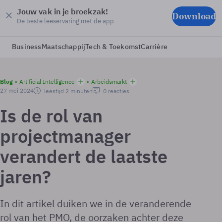
Jouw vak in je broekzak!
Download
De beste leeservaring met de app
Business
Maatschappij
Tech & Toekomst
Carrière
Blog
Artificial Intelligence
Arbeidsmarkt
27 mei 2024
leestijd 2 minuten
0 reacties
Is de rol van
projectmanager
verandert de laatste
jaren?
In dit artikel duiken we in de veranderende
rol van het PMO, de oorzaken achter deze