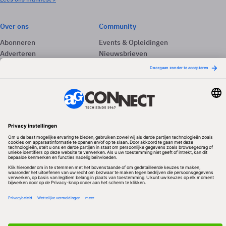
Over ons
Community
Abonneren
Events & Opleidingen
Adverteren
Nieuwsbrieven
Contact
Vacatures
Colofon
Whitepapers
Onze app
Privacyinstellingen
Volg ons
Redactionele partner
Algemene Voorwaarden & Copyrights
Privacy & Cookies