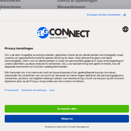
Abonneren
Events & Opleidingen
Adverteren
Nieuwsbrieven
Contact
Vacatures
Colofon
Whitepapers
Onze app
Privacyinstellingen
Volg ons
Redactionele partner
Algemene Voorwaarden & Copyrights
Privacy & Cookies