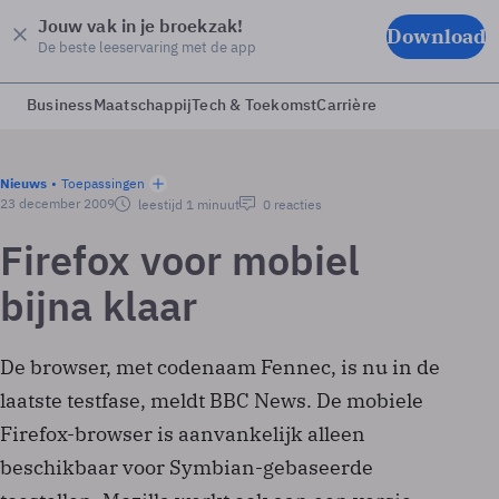
Jouw vak in je broekzak!
Download
De beste leeservaring met de app
Business
Maatschappij
Tech & Toekomst
Carrière
Nieuws
Toepassingen
23 december 2009
leestijd 1 minuut
0 reacties
Firefox voor mobiel
bijna klaar
De browser, met codenaam Fennec, is nu in de
laatste testfase, meldt BBC News. De mobiele
Firefox-browser is aanvankelijk alleen
beschikbaar voor Symbian-gebaseerde