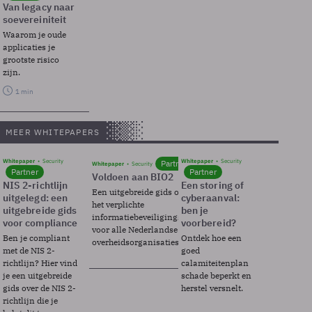
Van legacy naar
soevereiniteit
Waarom je oude
applicaties je
grootste risico
zijn.
1 min
MEER WHITEPAPERS
Whitepaper
Security
Whitepaper
Security
Partner
Whitepaper
Security
Partner
Partner
Voldoen aan BIO2
NIS 2-richtlijn
Een storing of
Een uitgebreide gids over BIO2,
uitgelegd: een
cyberaanval:
het verplichte
uitgebreide gids
ben je
informatiebeveiligingsframework
voor compliance
voorbereid?
voor alle Nederlandse
Ben je compliant
Ontdek hoe een
overheidsorganisaties.
met de NIS 2-
goed
richtlijn? Hier vind
calamiteitenplan
je een uitgebreide
schade beperkt en
gids over de NIS 2-
herstel versnelt.
richtlijn die je