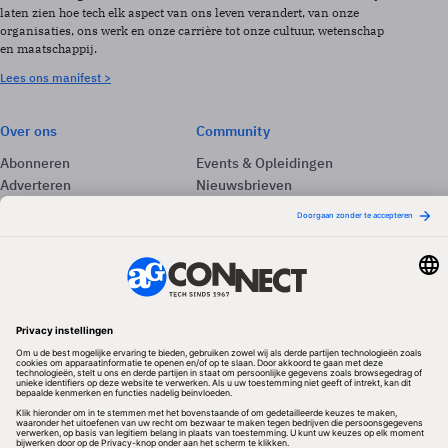
laten zien hoe tech elk aspect van ons leven verandert, van onze
organisaties, ons werk en onze carrière tot onze cultuur, wetenschap
en maatschappij.
Lees ons manifest >
Over ons
Community
Abonneren
Events & Opleidingen
Adverteren
Nieuwsbrieven
Contact
Vacatures
Colofon
Whitepapers
Onze app
Privacyinstellingen
Volg ons
Redactionele partner