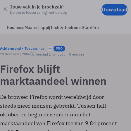
Jouw vak in je broekzak!
Download
De beste leeservaring met de app
Business
Maatschappij
Tech & Toekomst
Carrière
Achtergrond
Toepassingen
PRO
19 december 2006
leestijd 1 minuut
0 reacties
Firefox blijft
marktaandeel winnen
De browser Firefox wordt wereldwijd door
steeds meer mensen gebruikt. Tussen half
oktober en begin december nam het
marktaandeel van Firefox toe van 9,84 procent