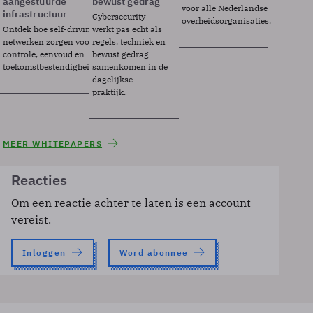
aangestuurde
bewust gedrag
voor alle Nederlandse
infrastructuur
Cybersecurity
overheidsorganisaties.
Ontdek hoe self-driving
werkt pas echt als
netwerken zorgen voor
regels, techniek en
controle, eenvoud en
bewust gedrag
toekomstbestendigheid.
samenkomen in de
dagelijkse
praktijk.
MEER WHITEPAPERS
Reacties
Om een reactie achter te laten is een account
vereist.
Inloggen
Word abonnee