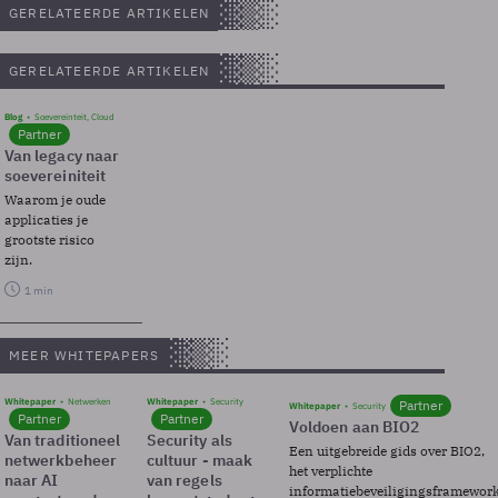
GERELATEERDE ARTIKELEN
GERELATEERDE ARTIKELEN
Blog
Soevereinteit, Cloud
Partner
Van legacy naar
soevereiniteit
Waarom je oude
applicaties je
grootste risico
zijn.
1 min
MEER WHITEPAPERS
Whitepaper
Netwerken
Whitepaper
Security
Partner
Whitepaper
Security
Partner
Partner
Voldoen aan BIO2
Van traditioneel
Security als
Een uitgebreide gids over BIO2,
netwerkbeheer
cultuur - maak
het verplichte
naar AI
van regels
informatiebeveiligingsframewor