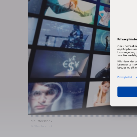
Shutterstock
© Shutterstock