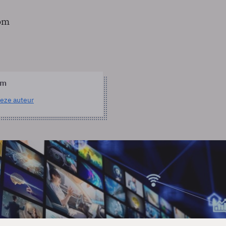
om
om
eze auteur