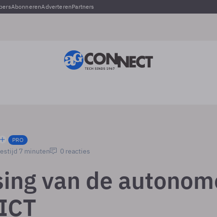
pers
Abonneren
Adverteren
Partners
PRO
estijd 7 minuten
0 reacties
sing van de autonom
 ICT