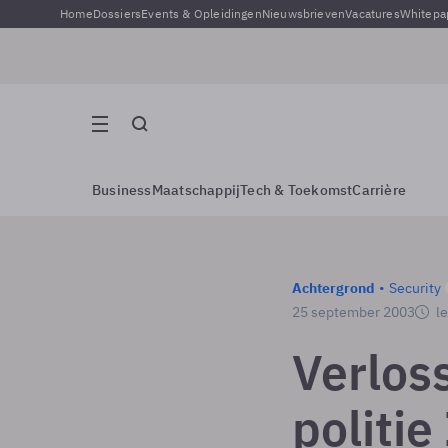
Home
Dossiers
Events & Opleidingen
Nieuwsbrieven
Vacatures
Whitepa
Business
Maatschappij
Tech & Toekomst
Carrière
Achtergrond
Security
25 september 2003
le
Verlos
politie