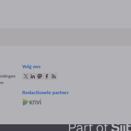
Volg ons
eidingen
en
Redactionele partner