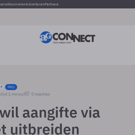
pers
Abonneren
Adverteren
Partners
PRO
tijd 1 minuut
0 reacties
 wil aangifte via
t uitbreiden