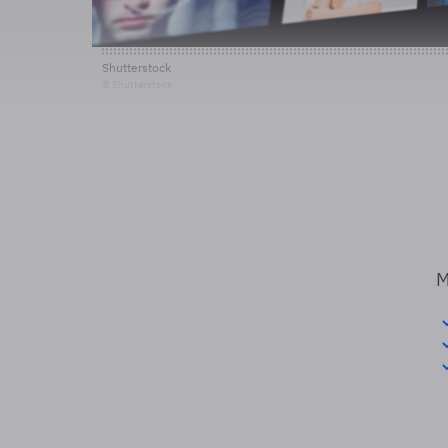
Shutterstock
© Shutterstock
M