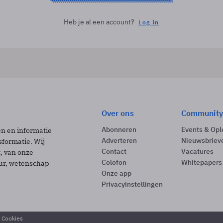
Heb je al een account?
Log in
Over ons
Community
Abonneren
Events & Opl
ën en informatie
Adverteren
Nieuwsbriev
sformatie. Wij
Contact
Vacatures
t, van onze
Colofon
Whitepapers
uur, wetenschap
Onze app
Privacyinstellingen
& Cookies