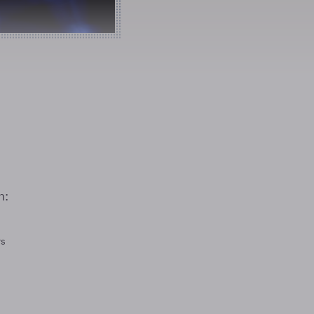
n:
rs