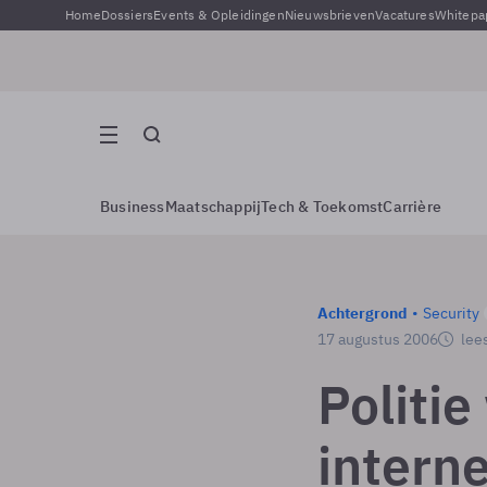
Home
Dossiers
Events & Opleidingen
Nieuwsbrieven
Vacatures
Whitepa
Business
Maatschappij
Tech & Toekomst
Carrière
Achtergrond
Security
17 augustus 2006
lees
Politie
interne