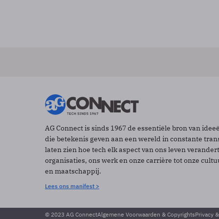
AG Connect is sinds 1967 de essentiële bron van idee
die betekenis geven aan een wereld in constante tran
laten zien hoe tech elk aspect van ons leven verander
organisaties, ons werk en onze carrière tot onze cult
en maatschappij.
Lees ons manifest >
© 2023 AG Connect
Algemene Voorwaarden & Copyrights
Privacy 