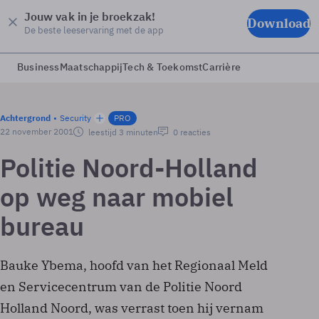
Jouw vak in je broekzak!
Download
De beste leeservaring met de app
Business
Maatschappij
Tech & Toekomst
Carrière
Achtergrond
Security
PRO
22 november 2001
leestijd 3 minuten
0 reacties
Politie Noord-Holland
op weg naar mobiel
bureau
Bauke Ybema, hoofd van het Regionaal Meld
en Servicecentrum van de Politie Noord
Holland Noord, was verrast toen hij vernam