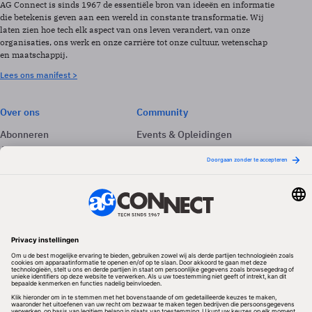
AG Connect is sinds 1967 de essentiële bron van ideeën en informatie
die betekenis geven aan een wereld in constante transformatie. Wij
laten zien hoe tech elk aspect van ons leven verandert, van onze
organisaties, ons werk en onze carrière tot onze cultuur, wetenschap
en maatschappij.
Lees ons manifest >
Over ons
Community
Abonneren
Events & Opleidingen
Adverteren
Nieuwsbrieven
Contact
Vacatures
Colofon
Whitepapers
Onze app
Privacyinstellingen
Volg ons
Redactionele partner