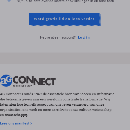
Blijf up-to-date over de laatste ontwikkelingen in en rond tech
Word gratis lid en lees verder
Heb je al een account?
Log in
AG Connect is sinds 1967 de essentiële bron van ideeën en informatie
die betekenis geven aan een wereld in constante transformatie. Wij
laten zien hoe tech elk aspect van ons leven verandert, van onze
organisaties, ons werk en onze carrière tot onze cultuur, wetenschap
en maatschappij.
Lees ons manifest >