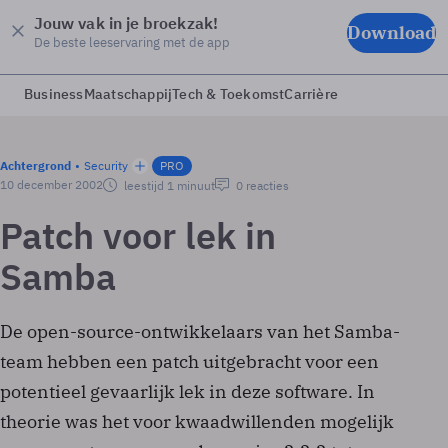
Jouw vak in je broekzak!
Download
De beste leeservaring met de app
Business
Maatschappij
Tech & Toekomst
Carrière
Achtergrond
Security
PRO
10 december 2002
leestijd 1 minuut
0 reacties
Patch voor lek in
Samba
De open-source-ontwikkelaars van het Samba-
team hebben een patch uitgebracht voor een
potentieel gevaarlijk lek in deze software. In
theorie was het voor kwaadwillenden mogelijk