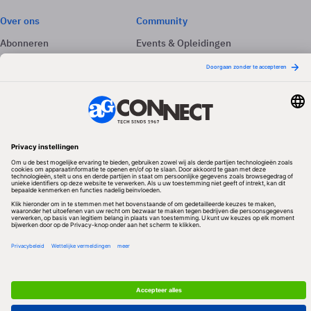
Over ons
Community
Abonneren
Events & Opleidingen
Adverteren
Nieuwsbrieven
Contact
Vacatures
Colofon
Whitepapers
Onze app
Privacyinstellingen
Volg ons
Redactionele partner
Algemene Voorwaarden & Copyrights
Privacy & Cookies