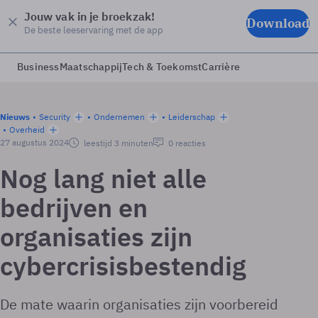
Jouw vak in je broekzak!
Download
De beste leeservaring met de app
Business
Maatschappij
Tech & Toekomst
Carrière
Nieuws
Security
Ondernemen
Leiderschap
Overheid
27 augustus 2024
leestijd 3 minuten
0 reacties
Nog lang niet alle
bedrijven en
organisaties zijn
cybercrisisbestendig
De mate waarin organisaties zijn voorbereid