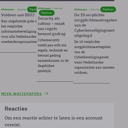
Whitepaper
Security
Partner
Partner
Whitepaper
Security
Whitepaper
Security
Partner
Voldoen aan BIO2
De 10 verplichte
Security als
zorgplichtmaatregelen
Een uitgebreide gids over BIO2,
cultuur - maak
van de
het verplichte
van regels
Cyberbeveiligingswet
informatiebeveiligingsframework
bewust gedrag
uitgelegd
voor alle Nederlandse
Cybersecurity
overheidsorganisaties.
De 10 verplichte
werkt pas echt als
zorgplichtmaatregelen
regels, techniek en
van de
bewust gedrag
Cyberbeveiligingswet
samenkomen in de
waar Nederlandse
dagelijkse
organisaties aan moeten
praktijk.
voldoen.
MEER WHITEPAPERS
Reacties
Om een reactie achter te laten is een account
vereist.