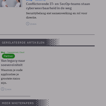
Conflicterende IT- en SecOp-teams staan
cyberweerbaarheid in de weg
Securitybelang eist samenwerking en rol voor
directie.
2 min
GERELATEERDE ARTIKELEN
Blog
Soevereinteit, Cloud
Partner
Van legacy naar
soevereiniteit
Waarom je oude
applicaties je
grootste risico
zijn.
1 min
MEER WHITEPAPERS