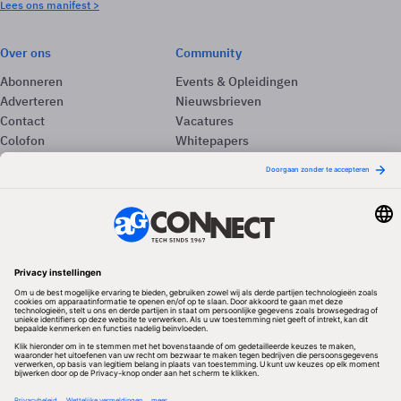
Lees ons manifest >
Over ons
Community
Abonneren
Events & Opleidingen
Adverteren
Nieuwsbrieven
Contact
Vacatures
Colofon
Whitepapers
Onze app
Privacyinstellingen
Volg ons
Redactionele partner
Algemene Voorwaarden & Copyrights