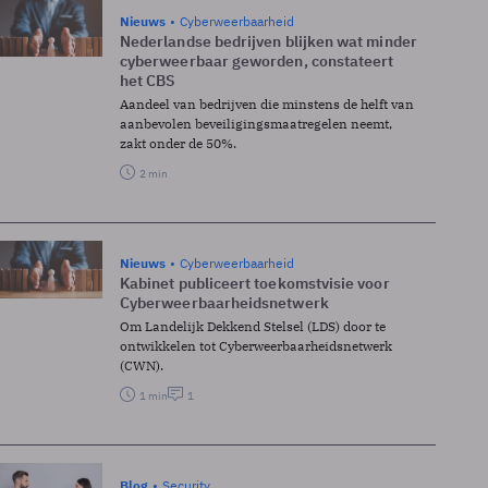
Nieuws
Cyberweerbaarheid
Nederlandse bedrijven blijken wat minder
cyberweerbaar geworden, constateert
het CBS
Aandeel van bedrijven die minstens de helft van
aanbevolen beveiligingsmaatregelen neemt,
zakt onder de 50%.
2 min
Nieuws
Cyberweerbaarheid
Kabinet publiceert toekomstvisie voor
Cyberweerbaarheidsnetwerk
Om Landelijk Dekkend Stelsel (LDS) door te
ontwikkelen tot Cyberweerbaarheidsnetwerk
(CWN).
1 min
1
Blog
Security