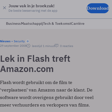
Jouw vak in je broekzak!
Download
De beste leeservaring met de app
Business
Maatschappij
Tech & Toekomst
Carrière
Nieuws
Security
29 september 2008
leestijd 1 minuut
0 reacties
Lek in Flash treft
Amazon.com
Flash wordt gebruikt om de film te
‘verplaatsen’ van Amazon naar de klant. De
software wordt overigens gebruikt door veel
meer verhuurders en verkopers van films.