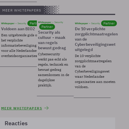
MEER WHITEPAPERS
Whitepaper
Security
Partner
Partner
Whitepaper
Security
Whitepaper
Security
Partner
Voldoen aan BIO2
De 10 verplichte
Security als
zorgplichtmaatregelen
Een uitgebreide gids over BIO2,
cultuur - maak
van de
het verplichte
van regels
Cyberbeveiligingswet
informatiebeveiligingsframework
bewust gedrag
uitgelegd
voor alle Nederlandse
Cybersecurity
overheidsorganisaties.
De 10 verplichte
werkt pas echt als
zorgplichtmaatregelen
regels, techniek en
van de
bewust gedrag
Cyberbeveiligingswet
samenkomen in de
waar Nederlandse
dagelijkse
organisaties aan moeten
praktijk.
voldoen.
MEER WHITEPAPERS
Reacties