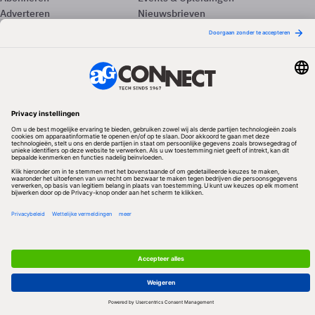
Adverteren
Nieuwsbrieven
Contact
Vacatures
Colofon
Whitepapers
Onze app
Privacyinstellingen
Volg ons
Redactionele partner
Algemene Voorwaarden & Copyrights
Privacy & Cookies