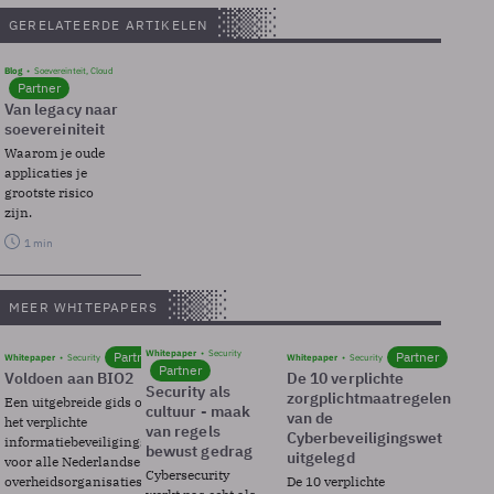
GERELATEERDE ARTIKELEN
Blog
Soevereinteit, Cloud
Partner
Van legacy naar
soevereiniteit
Waarom je oude
applicaties je
grootste risico
zijn.
1 min
MEER WHITEPAPERS
Whitepaper
Security
Partner
Partner
Whitepaper
Security
Whitepaper
Security
Partner
Voldoen aan BIO2
De 10 verplichte
Security als
zorgplichtmaatregelen
Een uitgebreide gids over BIO2,
cultuur - maak
van de
het verplichte
van regels
Cyberbeveiligingswet
informatiebeveiligingsframework
bewust gedrag
uitgelegd
voor alle Nederlandse
Cybersecurity
overheidsorganisaties.
De 10 verplichte