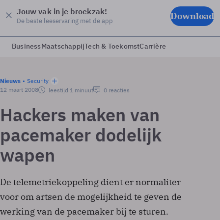
Jouw vak in je broekzak!
Download
De beste leeservaring met de app
Business
Maatschappij
Tech & Toekomst
Carrière
Nieuws
Security
12 maart 2008
leestijd 1 minuut
0 reacties
Hackers maken van
pacemaker dodelijk
wapen
De telemetriekoppeling dient er normaliter
voor om artsen de mogelijkheid te geven de
werking van de pacemaker bij te sturen.