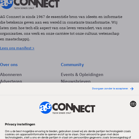
AG Connect is sinds 1967 de essentiële bron van ideeën en informatie
die betekenis geven aan een wereld in constante transformatie. Wij
laten zien hoe tech elk aspect van ons leven verandert, van onze
organisaties, ons werk en onze carrière tot onze cultuur, wetenschap
en maatschappij.
Lees ons manifest >
Over ons
Community
Abonneren
Events & Opleidingen
Adverteren
Nieuwsbrieven
Contact
Vacatures
Colofon
Whitepapers
Onze app
Privacyinstellingen
Volg ons