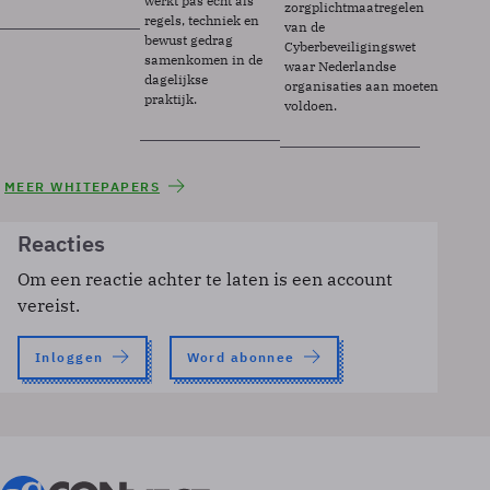
werkt pas echt als
zorgplichtmaatregelen
regels, techniek en
van de
bewust gedrag
Cyberbeveiligingswet
samenkomen in de
waar Nederlandse
dagelijkse
organisaties aan moeten
praktijk.
voldoen.
MEER WHITEPAPERS
Reacties
Om een reactie achter te laten is een account
vereist.
Inloggen
Word abonnee