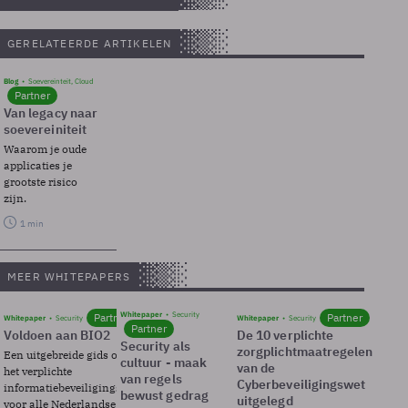
GERELATEERDE ARTIKELEN
Blog
Soevereinteit, Cloud
Partner
Van legacy naar
soevereiniteit
Waarom je oude
applicaties je
grootste risico
zijn.
1 min
MEER WHITEPAPERS
Whitepaper
Security
Partner
Partner
Whitepaper
Security
Whitepaper
Security
Partner
Voldoen aan BIO2
De 10 verplichte
Security als
zorgplichtmaatregelen
Een uitgebreide gids over BIO2,
cultuur - maak
van de
het verplichte
van regels
Cyberbeveiligingswet
informatiebeveiligingsframework
bewust gedrag
uitgelegd
voor alle Nederlandse