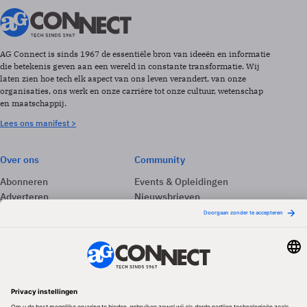
AG Connect is sinds 1967 de essentiële bron van ideeën en informatie
die betekenis geven aan een wereld in constante transformatie. Wij
laten zien hoe tech elk aspect van ons leven verandert, van onze
organisaties, ons werk en onze carrière tot onze cultuur, wetenschap
en maatschappij.
Lees ons manifest >
Over ons
Community
Abonneren
Events & Opleidingen
Adverteren
Nieuwsbrieven
Contact
Vacatures
Colofon
Whitepapers
Onze app
Privacyinstellingen
Volg ons