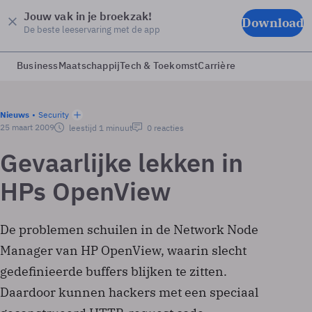
Jouw vak in je broekzak!
Download
De beste leeservaring met de app
Business
Maatschappij
Tech & Toekomst
Carrière
Nieuws
Security
25 maart 2009
leestijd 1 minuut
0 reacties
Gevaarlijke lekken in
HPs OpenView
De problemen schuilen in de Network Node
Manager van HP OpenView, waarin slecht
gedefinieerde buffers blijken te zitten.
Daardoor kunnen hackers met een speciaal