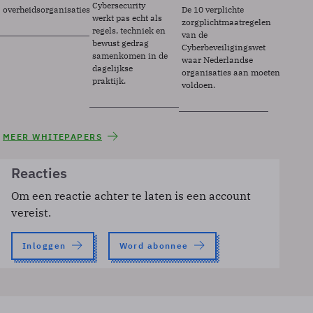
Cybersecurity
overheidsorganisaties.
De 10 verplichte
werkt pas echt als
zorgplichtmaatregelen
regels, techniek en
van de
bewust gedrag
Cyberbeveiligingswet
samenkomen in de
waar Nederlandse
dagelijkse
organisaties aan moeten
praktijk.
voldoen.
MEER WHITEPAPERS
Reacties
Om een reactie achter te laten is een account
vereist.
Inloggen
Word abonnee