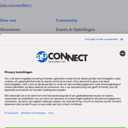
Lees ons manifest >
Over ons
Community
Abonneren
Events & Opleidingen
Adverteren
Nieuwsbrieven
Contact
Vacatures
Colofon
Whitepapers
Onze app
Privacyinstellingen
Volg ons
Redactionele partner
Algemene Voorwaarden & Copyrights