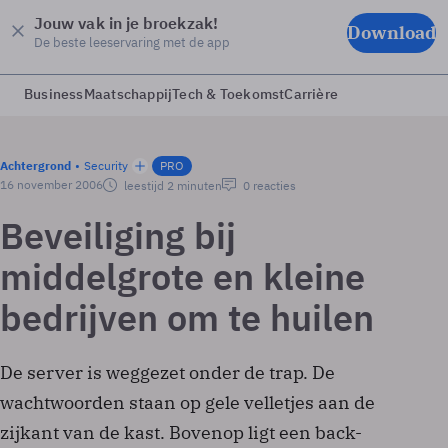
Jouw vak in je broekzak!
Download
De beste leeservaring met de app
Business
Maatschappij
Tech & Toekomst
Carrière
Achtergrond
Security
PRO
16 november 2006
leestijd 2 minuten
0 reacties
Beveiliging bij
middelgrote en kleine
bedrijven om te huilen
De server is weggezet onder de trap. De
wachtwoorden staan op gele velletjes aan de
zijkant van de kast. Bovenop ligt een back-