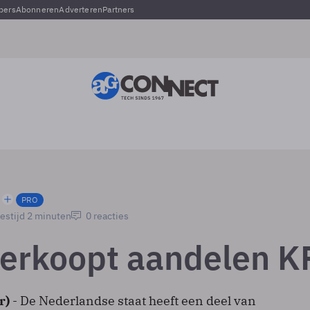
pers
Abonneren
Adverteren
Partners
PRO
estijd 2 minuten
0 reacties
verkoopt aandelen 
r)
- De Nederlandse staat heeft een deel van