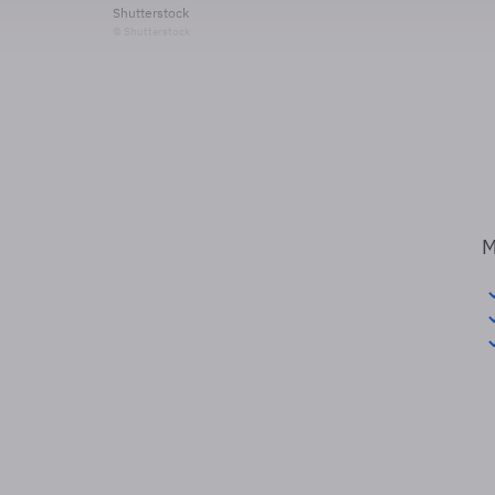
Shutterstock
© Shutterstock
M