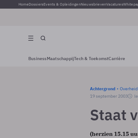
Home
Dossiers
Events & Opleidingen
Nieuwsbrieven
Vacatures
Whitepa
Business
Maatschappij
Tech & Toekomst
Carrière
Achtergrond
Overheid
19 september 2003
le
Staat 
(herzien 15.15 uu