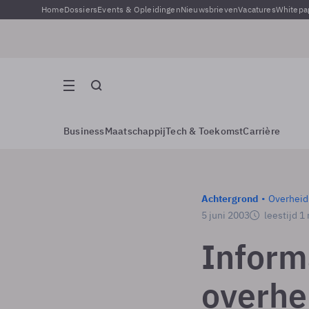
Home
Dossiers
Events & Opleidingen
Nieuwsbrieven
Vacatures
Whitepa
Business
Maatschappij
Tech & Toekomst
Carrière
Achtergrond
Overheid
5 juni 2003
leestijd 1
Inform
overhe