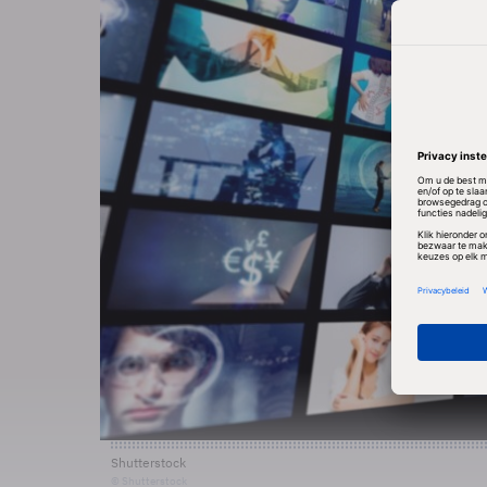
Shutterstock
© Shutterstock