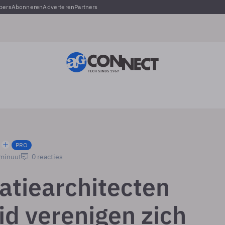
pers
Abonneren
Adverteren
Partners
PRO
 minuut
0 reacties
atiearchitecten
id verenigen zich