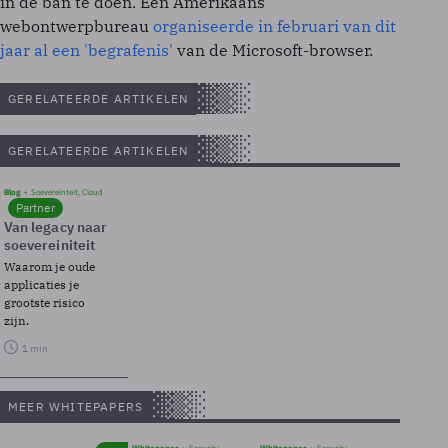
in de ban te doen. Een Amerikaans
webontwerpbureau
organiseerde in februari van dit
jaar al een 'begrafenis'
van de Microsoft-browser.
GERELATEERDE ARTIKELEN
GERELATEERDE ARTIKELEN
Blog
Soevereinteit, Cloud
Partner
Van legacy naar
soevereiniteit
Waarom je oude
applicaties je
grootste risico
zijn.
1 min
MEER WHITEPAPERS