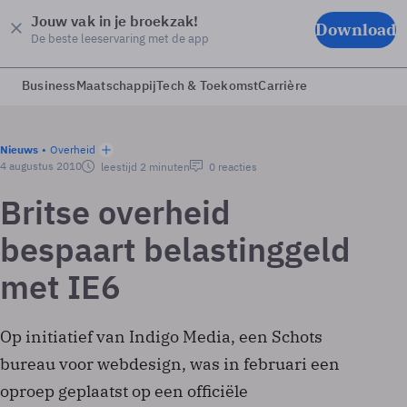
Jouw vak in je broekzak!
Download
De beste leeservaring met de app
Business
Maatschappij
Tech & Toekomst
Carrière
Nieuws
Overheid
4 augustus 2010
leestijd 2 minuten
0 reacties
Britse overheid
bespaart belastinggeld
met IE6
Op initiatief van Indigo Media, een Schots
bureau voor webdesign, was in februari een
oproep geplaatst op een officiële