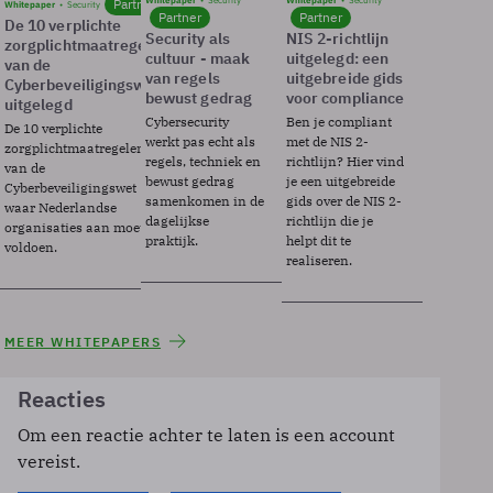
Whitepaper
Security
Whitepaper
Security
Partner
Whitepaper
Security
Partner
Partner
De 10 verplichte
Security als
NIS 2-richtlijn
zorgplichtmaatregelen
cultuur - maak
uitgelegd: een
van de
van regels
uitgebreide gids
Cyberbeveiligingswet
bewust gedrag
voor compliance
uitgelegd
Cybersecurity
Ben je compliant
De 10 verplichte
werkt pas echt als
met de NIS 2-
zorgplichtmaatregelen
regels, techniek en
richtlijn? Hier vind
van de
bewust gedrag
je een uitgebreide
Cyberbeveiligingswet
samenkomen in de
gids over de NIS 2-
waar Nederlandse
dagelijkse
richtlijn die je
organisaties aan moeten
praktijk.
helpt dit te
voldoen.
realiseren.
MEER WHITEPAPERS
Reacties
Om een reactie achter te laten is een account
vereist.