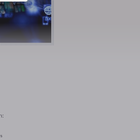
n:
rs