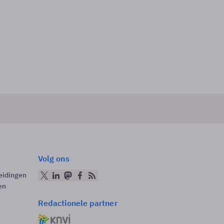
Volg ons
eidingen
en
Redactionele partner