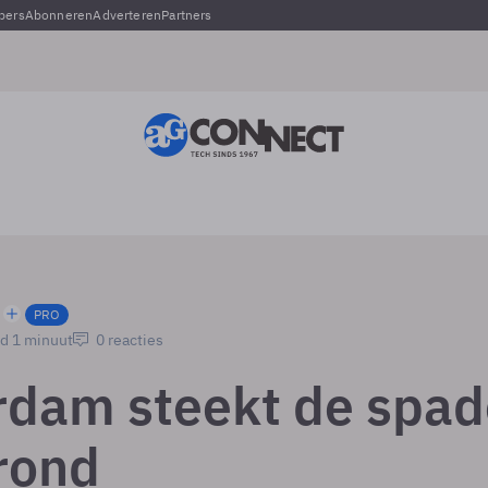
pers
Abonneren
Adverteren
Partners
PRO
jd 1 minuut
0 reacties
dam steekt de spad
grond