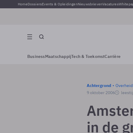
Home
Dossiers
Events & Opleidingen
Nieuwsbrieven
Vacatures
Whitepa
Business
Maatschappij
Tech & Toekomst
Carrière
Achtergrond
Overheid
9 oktober 2006
leesti
Amster
in de 