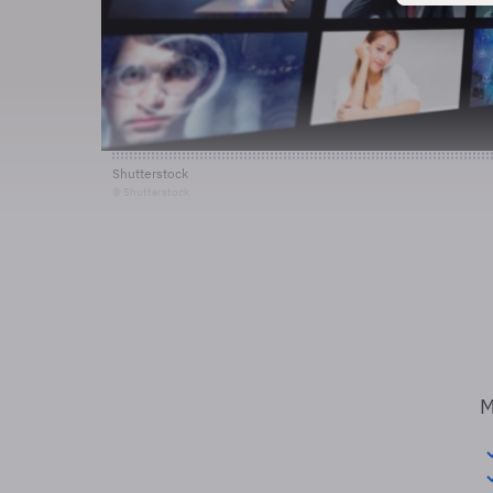
Shutterstock
© Shutterstock
M