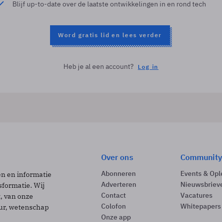
Blijf up-to-date over de laatste ontwikkelingen in en rond tech
Word gratis lid en lees verder
Heb je al een account?
Log in
Over ons
Community
Abonneren
Events & Opl
ën en informatie
Adverteren
Nieuwsbriev
sformatie. Wij
Contact
Vacatures
t, van onze
Colofon
Whitepapers
uur, wetenschap
Onze app