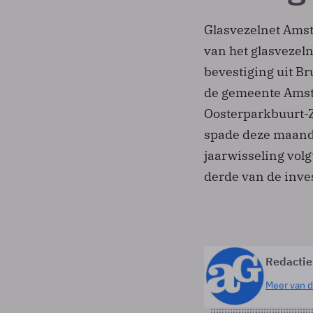
Glasvezelnet Amst
van het glasvezel
bevestiging uit Br
de gemeente Amst
Oosterparkbuurt-Zu
spade deze maand 
jaarwisseling vol
derde van de inve
Redactie
Meer van d