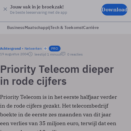
Jouw vak in je broekzak!
Download
De beste leeservaring met de app
Business
Maatschappij
Tech & Toekomst
Carrière
Achtergrond
Netwerken
PRO
19 augustus 2004
leestijd 1 minuut
0 reacties
Priority Telecom dieper
in rode cijfers
Priority Telecom is in het eerste halfjaar verder
in de rode cijfers gezakt. Het telecombedrijf
boekte in de eerste zes maanden van dit jaar
een verlies van 35 miljoen euro, terwijl dat een