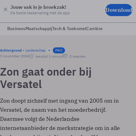
Jouw vak in je broekzak!
Download
De beste leeservaring met de app
Business
Maatschappij
Tech & Toekomst
Carrière
Achtergrond
Leiderschap
PRO
3 november 2004
leestijd 1 minuut
0 reacties
Zon gaat onder bij
Versatel
Zon doopt zichzelf met ingang van 2005 om in
Versatel, de naam van het moederbedrijf.
Daarmee volgt de Nederlandse
internetaanbieder de merkstrategie om in alle