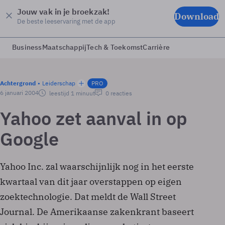
Jouw vak in je broekzak!
Download
De beste leeservaring met de app
Business
Maatschappij
Tech & Toekomst
Carrière
Achtergrond
Leiderschap
PRO
6 januari 2004
leestijd 1 minuut
0 reacties
Yahoo zet aanval in op
Google
Yahoo Inc. zal waarschijnlijk nog in het eerste
kwartaal van dit jaar overstappen op eigen
zoektechnologie. Dat meldt de Wall Street
Journal. De Amerikaanse zakenkrant baseert