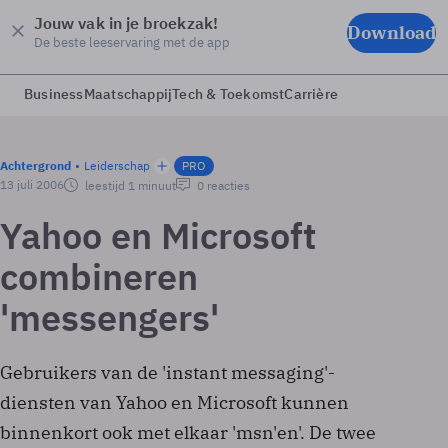
Jouw vak in je broekzak!
Download
De beste leeservaring met de app
Business
Maatschappij
Tech & Toekomst
Carrière
Achtergrond
Leiderschap
PRO
13 juli 2006
leestijd 1 minuut
0 reacties
Yahoo en Microsoft
combineren
'messengers'
Gebruikers van de 'instant messaging'-
diensten van Yahoo en Microsoft kunnen
binnenkort ook met elkaar 'msn'en'. De twee