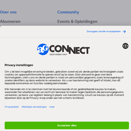
Over ons
Community
Abonneren
Events & Opleidingen
Adverteren
Nieuwsbrieven
Contact
Vacatures
Colofon
Whitepapers
Onze app
Privacyinstellingen
Volg ons
Redactionele partner
Algemene Voorwaarden & Copyrights
Privacy & Cookies