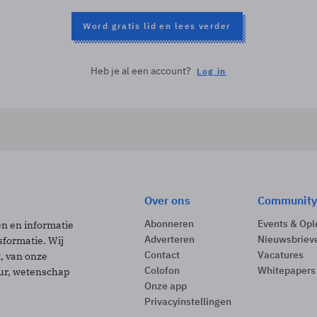
Word gratis lid en lees verder
Heb je al een account?
Log in
Over ons
Community
Abonneren
Events & Opl
ën en informatie
Adverteren
Nieuwsbriev
sformatie. Wij
Contact
Vacatures
t, van onze
Colofon
Whitepapers
uur, wetenschap
Onze app
Privacyinstellingen