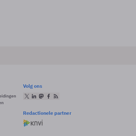
Volg ons
eidingen
en
Redactionele partner