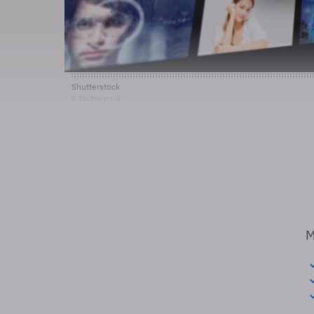
Shutterstock
© Shutterstock
M