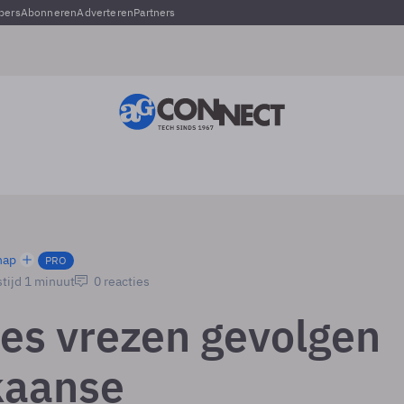
pers
Abonneren
Adverteren
Partners
hap
PRO
tijd 1 minuut
0 reacties
es vrezen gevolgen
kaanse