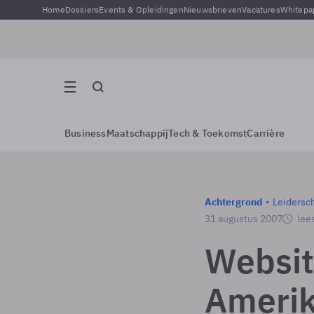
Home
Dossiers
Events & Opleidingen
Nieuwsbrieven
Vacatures
Whitepa
Business
Maatschappij
Tech & Toekomst
Carrière
Achtergrond
Leidersc
31 augustus 2007
lees
Websit
Ameri