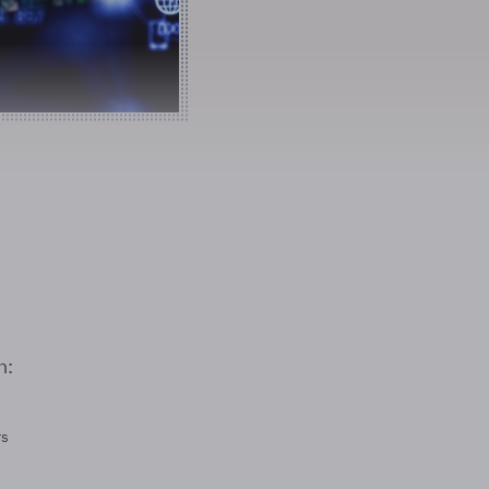
n:
rs