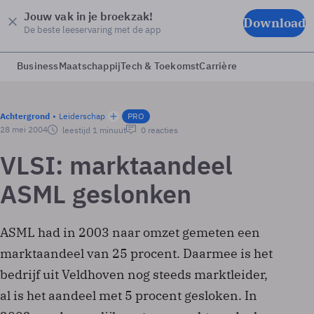
Jouw vak in je broekzak!
Download
De beste leeservaring met de app
Business
Maatschappij
Tech & Toekomst
Carrière
Achtergrond
Leiderschap
PRO
28 mei 2004
leestijd 1 minuut
0 reacties
VLSI: marktaandeel
ASML geslonken
ASML had in 2003 naar omzet gemeten een
marktaandeel van 25 procent. Daarmee is het
bedrijf uit Veldhoven nog steeds marktleider,
al is het aandeel met 5 procent gesloken. In