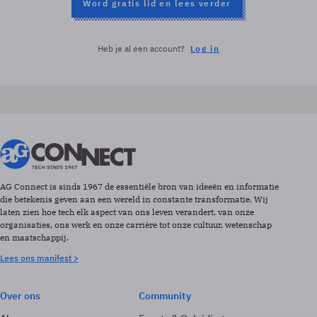
Word gratis lid en lees verder
Heb je al een account?
Log in
AG Connect is sinds 1967 de essentiële bron van ideeën en informatie
die betekenis geven aan een wereld in constante transformatie. Wij
laten zien hoe tech elk aspect van ons leven verandert, van onze
organisaties, ons werk en onze carrière tot onze cultuur, wetenschap
en maatschappij.
Lees ons manifest >
Over ons
Community