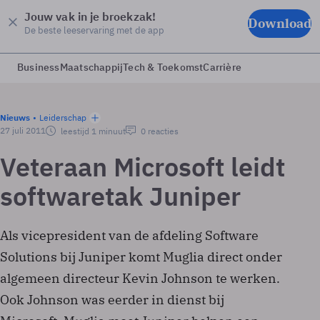
Jouw vak in je broekzak!
Download
De beste leeservaring met de app
Business
Maatschappij
Tech & Toekomst
Carrière
Nieuws
Leiderschap
27 juli 2011
leestijd 1 minuut
0 reacties
Veteraan Microsoft leidt
softwaretak Juniper
Als vicepresident van de afdeling Software
Solutions bij Juniper komt Muglia direct onder
algemeen directeur Kevin Johnson te werken.
Ook Johnson was eerder in dienst bij