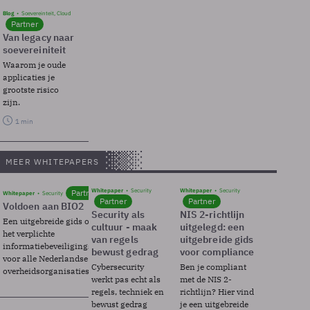
Blog
Soevereinteit, Cloud
Partner
Van legacy naar
soevereiniteit
Waarom je oude
applicaties je
grootste risico
zijn.
1 min
MEER WHITEPAPERS
Whitepaper
Security
Whitepaper
Security
Partner
Whitepaper
Security
Partner
Partner
Voldoen aan BIO2
Security als
NIS 2-richtlijn
Een uitgebreide gids over BIO2,
cultuur - maak
uitgelegd: een
het verplichte
van regels
uitgebreide gids
informatiebeveiligingsframework
bewust gedrag
voor compliance
voor alle Nederlandse
Cybersecurity
Ben je compliant
overheidsorganisaties.
werkt pas echt als
met de NIS 2-
regels, techniek en
richtlijn? Hier vind
bewust gedrag
je een uitgebreide