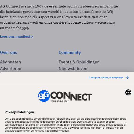
AG Connect is sinds 1967 de essentiële bron van ideeën en informatie
die betekenis geven aan een wereld in constante transformatie. Wij
laten zien hoe tech elk aspect van ons leven verandert, van onze
organisaties, ons werk en onze carrière tot onze cultuur, wetenschap
en maatschappij.
Lees ons manifest >
Over ons
Community
Abonneren
Events & Opleidingen
Adverteren
Nieuwsbrieven
Contact
Vacatures
Colofon
Whitepapers
Onze app
Privacyinstellingen
Volg ons