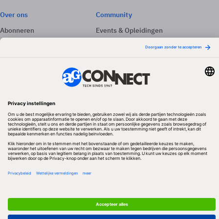
Over ons
Community
Abonneren
Events & Opleidingen
Adverteren
Nieuwsbrieven
Contact
Vacatures
Colofon
Whitepapers
Onze app
Privacyinstellingen
Volg ons
Redactionele partner
Algemene Voorwaarden & Copyrights
Privacy & Cookies