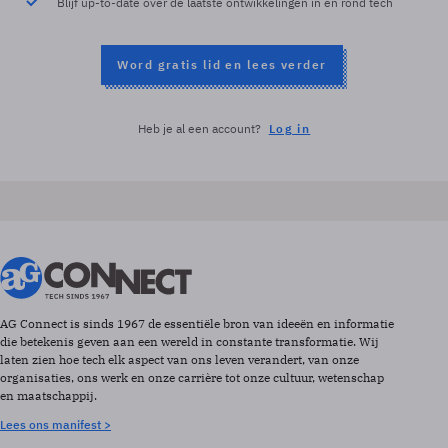
Blijf up-to-date over de laatste ontwikkelingen in en rond tech
Word gratis lid en lees verder
Heb je al een account?
Log in
AG Connect is sinds 1967 de essentiële bron van ideeën en informatie
die betekenis geven aan een wereld in constante transformatie. Wij
laten zien hoe tech elk aspect van ons leven verandert, van onze
organisaties, ons werk en onze carrière tot onze cultuur, wetenschap
en maatschappij.
Lees ons manifest >