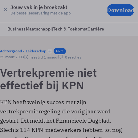
Jouw vak in je broekzak!
Download
De beste leeservaring met de app
Business
Maatschappij
Tech & Toekomst
Carrière
Achtergrond
Leiderschap
PRO
25 maart 2003
leestijd 1 minuut
0 reacties
Vertrekpremie niet
effectief bij KPN
KPN heeft weinig succes met zijn
vertrekpremieregeling die vorig jaar werd
gestart. Dit meldt het Financieele Dagblad.
Slechts 114 KPN-medewerkers hebben tot nog