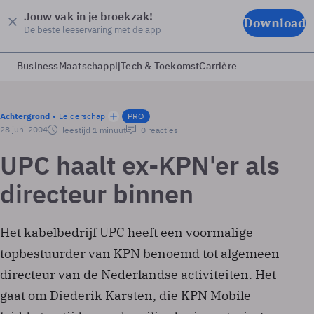
Jouw vak in je broekzak!
Download
De beste leeservaring met de app
Business
Maatschappij
Tech & Toekomst
Carrière
Achtergrond
Leiderschap
PRO
28 juni 2004
leestijd 1 minuut
0 reacties
UPC haalt ex-KPN'er als
directeur binnen
Het kabelbedrijf UPC heeft een voormalige
topbestuurder van KPN benoemd tot algemeen
directeur van de Nederlandse activiteiten. Het
gaat om Diederik Karsten, die KPN Mobile