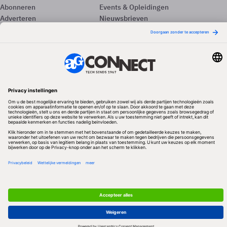
Abonneren
Events & Opleidingen
Adverteren
Nieuwsbrieven
Contact
Vacatures
Colofon
Whitepapers
Onze app
Privacyinstellingen
Volg ons
Redactionele partner
Algemene Voorwaarden & Copyrights
Privacy & Cookies