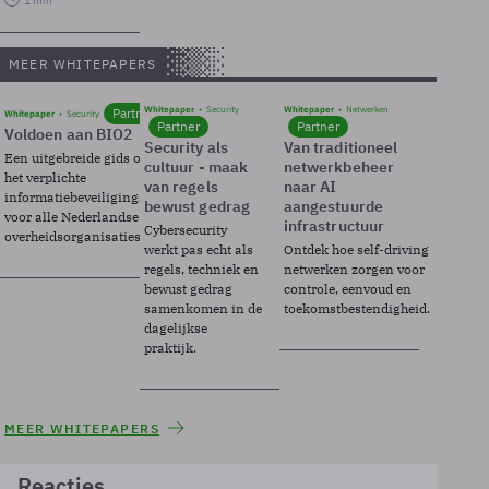
1 min
MEER WHITEPAPERS
Whitepaper
Security
Whitepaper
Netwerken
Partner
Whitepaper
Security
Partner
Partner
Voldoen aan BIO2
Security als
Van traditioneel
Een uitgebreide gids over BIO2,
cultuur - maak
netwerkbeheer
het verplichte
van regels
naar AI
informatiebeveiligingsframework
bewust gedrag
aangestuurde
voor alle Nederlandse
infrastructuur
Cybersecurity
overheidsorganisaties.
werkt pas echt als
Ontdek hoe self-driving
regels, techniek en
netwerken zorgen voor
bewust gedrag
controle, eenvoud en
samenkomen in de
toekomstbestendigheid.
dagelijkse
praktijk.
MEER WHITEPAPERS
Reacties