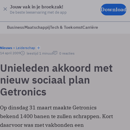
Jouw vak in je broekzak!
Download
De beste leeservaring met de app
Business
Maatschappij
Tech & Toekomst
Carrière
Nieuws
Leiderschap
14 april 2009
leestijd 1 minuut
0 reacties
Unieleden akkoord met
nieuw sociaal plan
Getronics
Op dinsdag 31 maart maakte Getronics
bekend 1400 banen te zullen schrappen. Kort
daarvoor was met vakbonden een