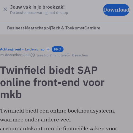
Jouw vak in je broekzak!
Download
De beste leeservaring met de app
Business
Maatschappij
Tech & Toekomst
Carrière
Achtergrond
Leiderschap
PRO
21 december 2006
leestijd 2 minuten
0 reacties
Twinfield biedt SAP
online front-end voor
mkb
Twinfield biedt een online boekhoudsysteem,
waarmee onder andere veel
accountantskantoren de financiële zaken voor