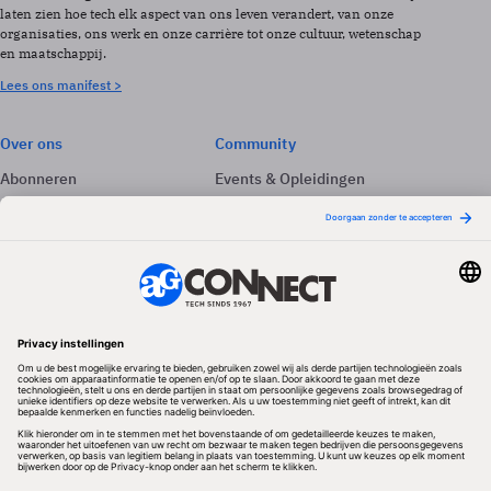
laten zien hoe tech elk aspect van ons leven verandert, van onze
organisaties, ons werk en onze carrière tot onze cultuur, wetenschap
en maatschappij.
Lees ons manifest >
Over ons
Community
Abonneren
Events & Opleidingen
Adverteren
Nieuwsbrieven
Contact
Vacatures
Colofon
Whitepapers
Onze app
Privacyinstellingen
Volg ons
Redactionele partner