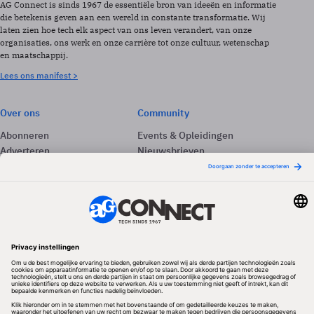
AG Connect is sinds 1967 de essentiële bron van ideeën en informatie
die betekenis geven aan een wereld in constante transformatie. Wij
laten zien hoe tech elk aspect van ons leven verandert, van onze
organisaties, ons werk en onze carrière tot onze cultuur, wetenschap
en maatschappij.
Lees ons manifest >
Over ons
Community
Abonneren
Events & Opleidingen
Adverteren
Nieuwsbrieven
Contact
Vacatures
Colofon
Whitepapers
Onze app
Privacyinstellingen
Volg ons
Redactionele partner