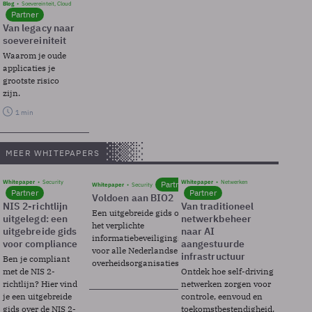
Blog
Soevereinteit, Cloud
Partner
Van legacy naar
soevereiniteit
Waarom je oude
applicaties je
grootste risico
zijn.
1 min
MEER WHITEPAPERS
Whitepaper
Security
Whitepaper
Netwerken
Partner
Whitepaper
Security
Partner
Partner
Voldoen aan BIO2
NIS 2-richtlijn
Van traditioneel
Een uitgebreide gids over BIO2,
uitgelegd: een
netwerkbeheer
het verplichte
uitgebreide gids
naar AI
informatiebeveiligingsframework
voor compliance
aangestuurde
voor alle Nederlandse
infrastructuur
Ben je compliant
overheidsorganisaties.
met de NIS 2-
Ontdek hoe self-driving
richtlijn? Hier vind
netwerken zorgen voor
je een uitgebreide
controle, eenvoud en
gids over de NIS 2-
toekomstbestendigheid.