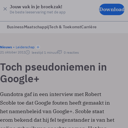
Jouw vak in je broekzak!
Download
De beste leeservaring met de app
Business
Maatschappij
Tech & Toekomst
Carrière
Nieuws
Leiderschap
21 oktober 2011
leestijd 1 minuut
0 reacties
Toch pseudoniemen in
Google+
Gundotra gaf in een interview met Robert
Scoble toe dat Google fouten heeft gemaakt in
het namenbeleid van Google+. Scoble staat
erom bekend dat hij fel tegenstander is van het