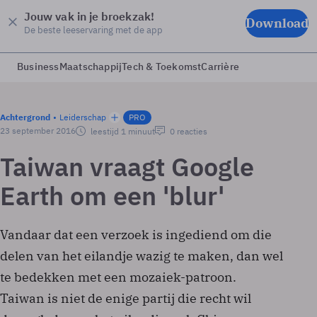
Jouw vak in je broekzak!
Download
De beste leeservaring met de app
Business
Maatschappij
Tech & Toekomst
Carrière
Achtergrond
Leiderschap
PRO
23 september 2016
leestijd 1 minuut
0 reacties
Taiwan vraagt Google
Earth om een 'blur'
Vandaar dat een verzoek is ingediend om die
delen van het eilandje wazig te maken, dan wel
te bedekken met een mozaiek-patroon.
Taiwan is niet de enige partij die recht wil