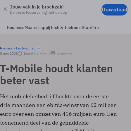
Jouw vak in je broekzak!
Download
De beste leeservaring met de app
Business
Maatschappij
Tech & Toekomst
Carrière
Nieuws
Leiderschap
8 mei 2008
leestijd 1 minuut
0 reacties
T-Mobile houdt klanten
beter vast
Het mobielebelbedrijf boekte over de eerste
drie maanden een ebitda-winst van 62 miljoen
euro over een omzet van 416 miljoen euro. Een
toenemend deel van de gemiddelde