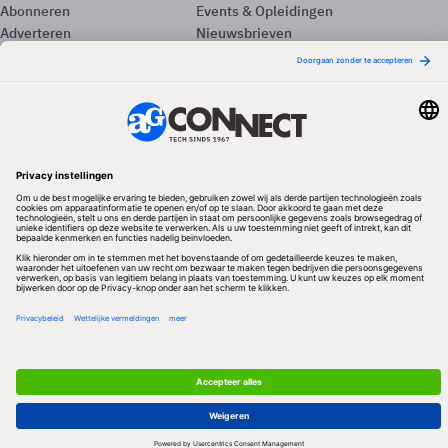
Abonneren
Events & Opleidingen
Adverteren
Nieuwsbrieven
Contact
Vacatures
Colofon
Whitepapers
Onze app
Privacyinstellingen
Volg ons
Redactionele partner
Algemene Voorwaarden & Copyrights
Privacy & Cookies