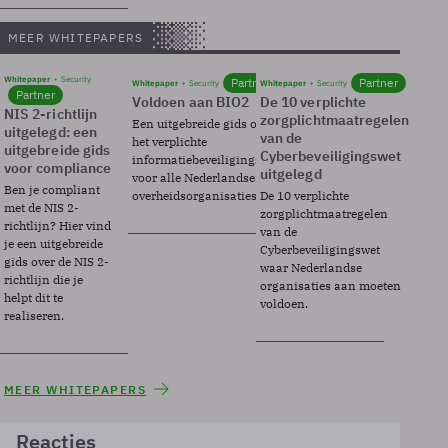
MEER WHITEPAPERS
Whitepaper
Security
Partner
Partner
Whitepaper
Security
Whitepaper
Security
Partner
Voldoen aan BIO2
De 10 verplichte
NIS 2-richtlijn
zorgplichtmaatregelen
Een uitgebreide gids over BIO2,
uitgelegd: een
van de
het verplichte
uitgebreide gids
Cyberbeveiligingswet
informatiebeveiligingsframework
voor compliance
uitgelegd
voor alle Nederlandse
Ben je compliant
overheidsorganisaties.
De 10 verplichte
met de NIS 2-
zorgplichtmaatregelen
richtlijn? Hier vind
van de
je een uitgebreide
Cyberbeveiligingswet
gids over de NIS 2-
waar Nederlandse
richtlijn die je
organisaties aan moeten
helpt dit te
voldoen.
realiseren.
MEER WHITEPAPERS
Reacties