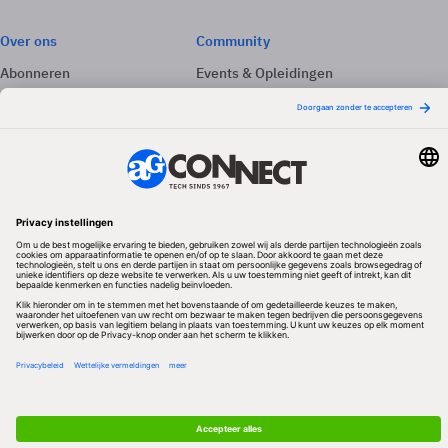
Over ons
Community
Abonneren
Events & Opleidingen
Adverteren
Nieuwsbrieven
Contact
Vacatures
Colofon
Whitepapers
Onze app
Privacyinstellingen
Volg ons
Redactionele partner
Algemene Voorwaarden & Copyrights
Privacy & Cookies