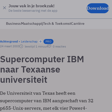
Jouw vak in je broekzak!
Download
De beste leeservaring met de app
Business
Maatschappij
Tech & Toekomst
Carrière
Achtergrond
Leiderschap
PRO
24 maart 2003
leestijd 1 minuut
0 reacties
Supercomputer IBM
naar Texaanse
universiteit
De Universiteit van Texas heeft een
supercomputer van IBM aangeschaft van 32
p655-Unix-servers, met elk vier Power4-