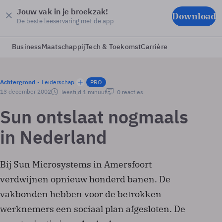
Jouw vak in je broekzak!
Download
De beste leeservaring met de app
Business
Maatschappij
Tech & Toekomst
Carrière
Achtergrond
Leiderschap
PRO
13 december 2002
leestijd 1 minuut
0 reacties
Sun ontslaat nogmaals
in Nederland
Bij Sun Microsystems in Amersfoort
verdwijnen opnieuw honderd banen. De
vakbonden hebben voor de betrokken
werknemers een sociaal plan afgesloten. De