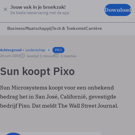
Jouw vak in je broekzak!
Download
De beste leeservaring met de app
Business
Maatschappij
Tech & Toekomst
Carrière
Achtergrond
Leiderschap
PRO
26 juni 2003
leestijd 1 minuut
0 reacties
Sun koopt Pixo
Sun Microsystems koopt voor een onbekend
bedrag het in San José, Californië, gevestigde
bedrijf Pixo. Dat meldt The Wall Street Journal.