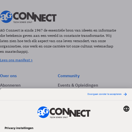
AG Connect is sinds 1967 de essentiële bron van ideeën en informatie
die betekenis geven aan een wereld in constante transformatie. Wij
laten zien hoe tech elk aspect van ons leven verandert, van onze
organisaties, ons werk en onze carrière tot onze cultuur, wetenschap
en maatschappij.
Lees ons manifest >
Over ons
Community
Abonneren
Events & Opleidingen
Adverteren
Nieuwsbrieven
Contact
Vacatures
Colofon
Whitepapers
Onze app
Privacyinstellingen
Volg ons