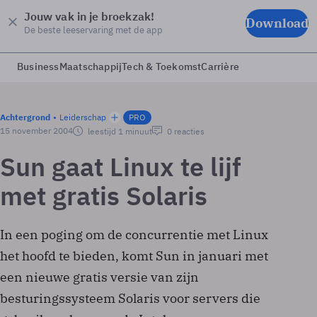
Jouw vak in je broekzak!
Download
De beste leeservaring met de app
Business
Maatschappij
Tech & Toekomst
Carrière
Achtergrond
Leiderschap
PRO
15 november 2004
leestijd 1 minuut
0 reacties
Sun gaat Linux te lijf
met gratis Solaris
In een poging om de concurrentie met Linux
het hoofd te bieden, komt Sun in januari met
een nieuwe gratis versie van zijn
besturingssysteem Solaris voor servers die