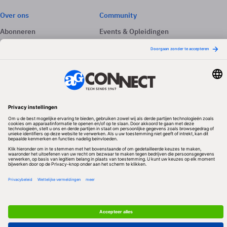
Over ons
Community
Abonneren
Events & Opleidingen
Adverteren
Nieuwsbrieven
Contact
Vacatures
Colofon
Whitepapers
Onze app
Privacyinstellingen
Volg ons
Redactionele partner
Algemene Voorwaarden & Copyrights
Privacy & Cookies