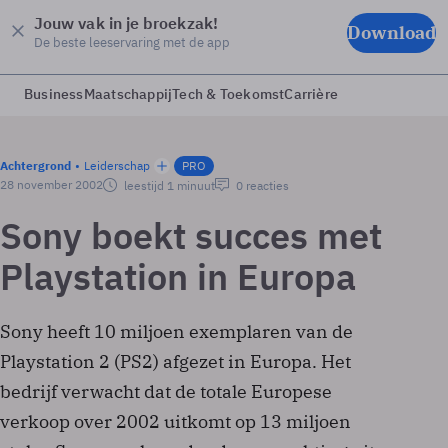
Jouw vak in je broekzak!
Download
De beste leeservaring met de app
Business
Maatschappij
Tech & Toekomst
Carrière
Achtergrond
Leiderschap
PRO
28 november 2002
leestijd 1 minuut
0 reacties
Sony boekt succes met
Playstation in Europa
Sony heeft 10 miljoen exemplaren van de
Playstation 2 (PS2) afgezet in Europa. Het
bedrijf verwacht dat de totale Europese
verkoop over 2002 uitkomt op 13 miljoen