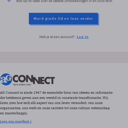
Blijf up-to-date over de laatste ontwikkelingen in en rond tech
Word gratis lid en lees verder
Heb je al een account?
Log in
AG Connect is sinds 1967 de essentiële bron van ideeën en informatie
die betekenis geven aan een wereld in constante transformatie. Wij
laten zien hoe tech elk aspect van ons leven verandert, van onze
organisaties, ons werk en onze carrière tot onze cultuur, wetenschap
en maatschappij.
Lees ons manifest >