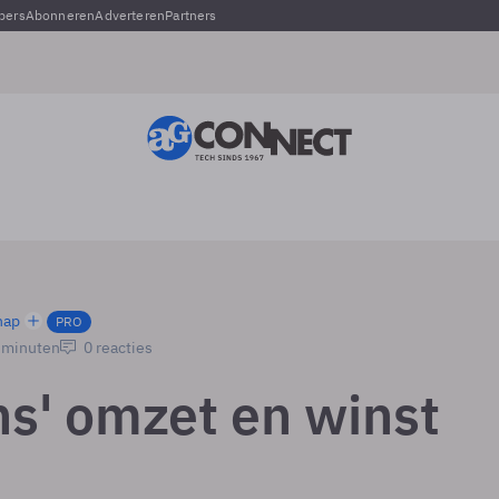
pers
Abonneren
Adverteren
Partners
hap
PRO
2 minuten
0 reacties
s' omzet en winst