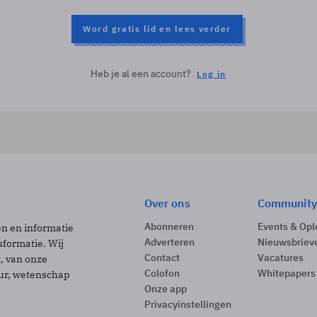
Word gratis lid en lees verder
Heb je al een account?
Log in
Over ons
Community
Abonneren
Events & Opl
ën en informatie
Adverteren
Nieuwsbriev
sformatie. Wij
Contact
Vacatures
t, van onze
Colofon
Whitepapers
uur, wetenschap
Onze app
Privacyinstellingen