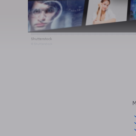
Shutterstock
© Shutterstock
M