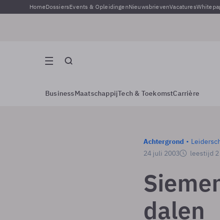
Home
Dossiers
Events & Opleidingen
Nieuwsbrieven
Vacatures
Whitepa
Business
Maatschappij
Tech & Toekomst
Carrière
Achtergrond
Leidersc
24 juli 2003
leestijd 
Siemen
dalen