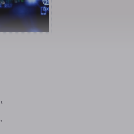
n:
rs