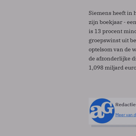
Siemens heeft in h
zijn boekjaar - ee
is 13 procent min
groepswinst uit b
optelsom van de w
de afzonderlijke d
1,098 miljard eur
Redactie
Meer van d