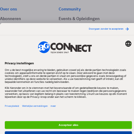
Over ons
Community
Abonneren
Events & Opleidingen
Adverteren
Nieuwsbrieven
Contact
Vacatures
Colofon
Whitepapers
Onze app
Privacyinstellingen
Volg ons
Redactionele partner
Algemene Voorwaarden & Copyrights
Privacy & Cookies