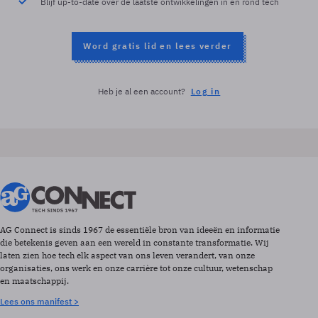
Blijf up-to-date over de laatste ontwikkelingen in en rond tech
Word gratis lid en lees verder
Heb je al een account?
Log in
AG Connect is sinds 1967 de essentiële bron van ideeën en informatie
die betekenis geven aan een wereld in constante transformatie. Wij
laten zien hoe tech elk aspect van ons leven verandert, van onze
organisaties, ons werk en onze carrière tot onze cultuur, wetenschap
en maatschappij.
Lees ons manifest >