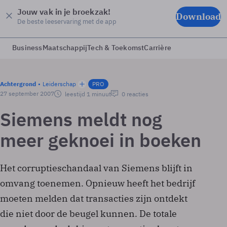
Jouw vak in je broekzak!
Download
De beste leeservaring met de app
Business
Maatschappij
Tech & Toekomst
Carrière
Achtergrond
Leiderschap
PRO
27 september 2007
leestijd 1 minuut
0 reacties
Siemens meldt nog
meer geknoei in boeken
Het corruptieschandaal van Siemens blijft in
omvang toenemen. Opnieuw heeft het bedrijf
moeten melden dat transacties zijn ontdekt
die niet door de beugel kunnen. De totale