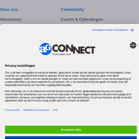
Over ons
Community
Abonneren
Events & Opleidingen
Adverteren
Nieuwsbrieven
Contact
Vacatures
Colofon
Whitepapers
Onze app
Privacyinstellingen
Volg ons
Redactionele partner
Algemene Voorwaarden & Copyrights
Privacy & Cookies