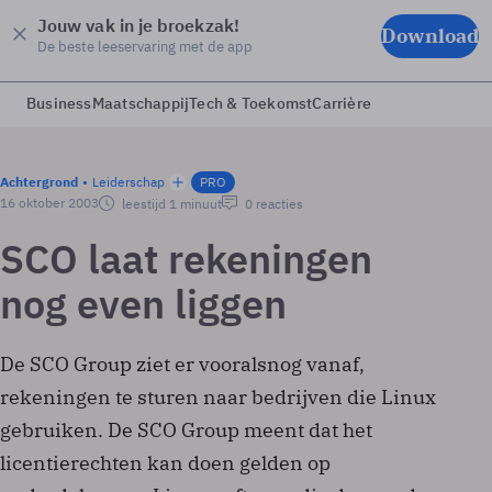
Jouw vak in je broekzak!
Download
De beste leeservaring met de app
Business
Maatschappij
Tech & Toekomst
Carrière
Achtergrond
Leiderschap
PRO
16 oktober 2003
leestijd 1 minuut
0 reacties
SCO laat rekeningen
nog even liggen
De SCO Group ziet er vooralsnog vanaf,
rekeningen te sturen naar bedrijven die Linux
gebruiken. De SCO Group meent dat het
licentierechten kan doen gelden op