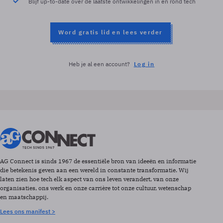
Blijf up-to-date over de laatste ontwikkelingen in en rond tech
Word gratis lid en lees verder
Heb je al een account?
Log in
AG Connect is sinds 1967 de essentiële bron van ideeën en informatie
die betekenis geven aan een wereld in constante transformatie. Wij
laten zien hoe tech elk aspect van ons leven verandert, van onze
organisaties, ons werk en onze carrière tot onze cultuur, wetenschap
en maatschappij.
Lees ons manifest >