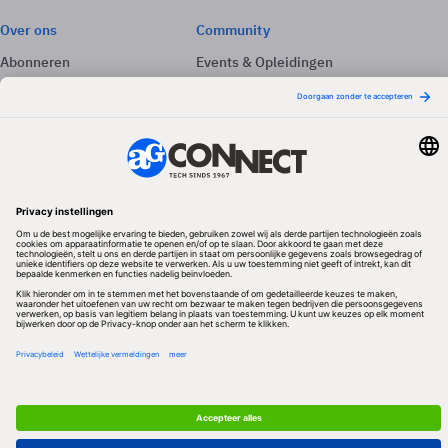
Over ons
Community
Abonneren
Events & Opleidingen
Adverteren
Nieuwsbrieven
Contact
Vacatures
Colofon
Whitepapers
Onze app
Privacyinstellingen
Volg ons
Redactionele partner
Algemene Voorwaarden & Copyrights
Privacy & Cookies