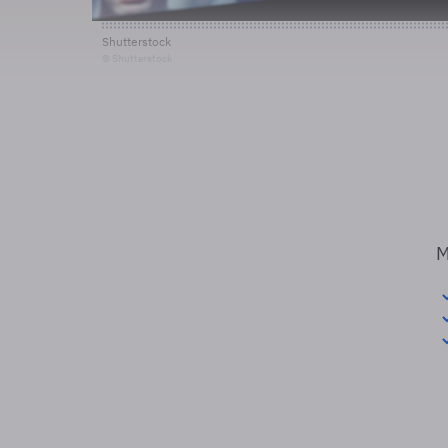
Shutterstock
© Shutterstock
M