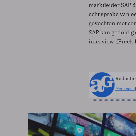
marktleider SAP de
echt sprake van e
gevechten met con
SAP kan geduldig o
interview. (Freek
Redactie
Meer van d