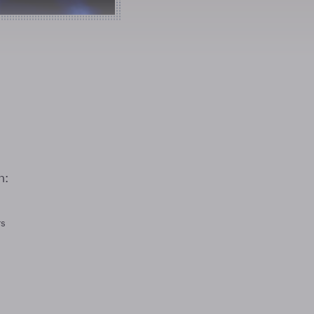
n:
rs