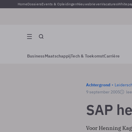
Home
Dossiers
Events & Opleidingen
Nieuwsbrieven
Vacatures
Whitepa
Business
Maatschappij
Tech & Toekomst
Carrière
Achtergrond
Leidersc
9 september 2005
lee
SAP hee
Voor Henning Kage