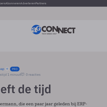
pers
Abonneren
Adverteren
Partners
hap
PRO
stijd 1 minuut
0 reacties
ft de tijd
rmann, die een paar jaar geleden bij ERP-