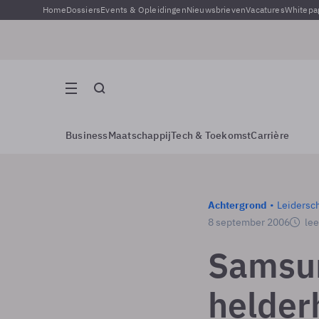
Home
Dossiers
Events & Opleidingen
Nieuwsbrieven
Vacatures
Whitepa
Business
Maatschappij
Tech & Toekomst
Carrière
Achtergrond
Leidersc
8 september 2006
lee
Samsun
helder