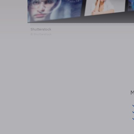
Shutterstock
© Shutterstock
M