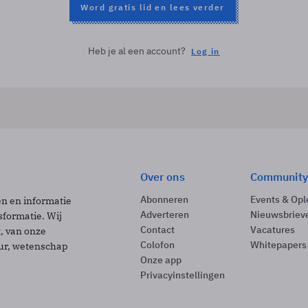
Word gratis lid en lees verder
Heb je al een account?
Log in
Over ons
Community
Abonneren
Events & Opl
ën en informatie
Adverteren
Nieuwsbriev
sformatie. Wij
Contact
Vacatures
t, van onze
Colofon
Whitepapers
uur, wetenschap
Onze app
Privacyinstellingen