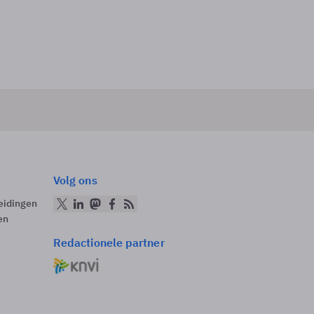
Volg ons
eidingen
en
Redactionele partner