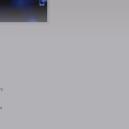
n:
rs