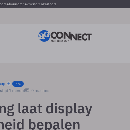
pers
Abonneren
Adverteren
Partners
hap
PRO
stijd 1 minuut
0 reacties
g laat display
heid bepalen