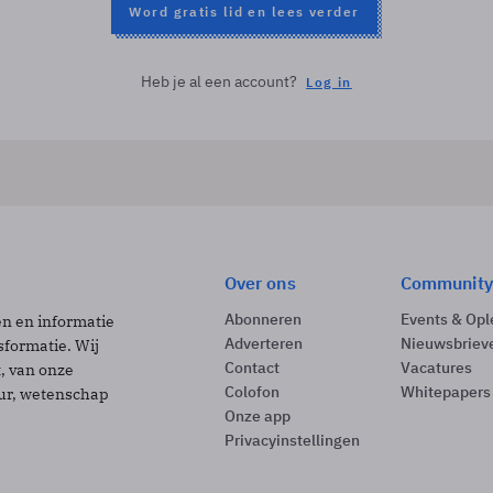
Word gratis lid en lees verder
Heb je al een account?
Log in
Over ons
Community
Abonneren
Events & Opl
ën en informatie
Adverteren
Nieuwsbriev
sformatie. Wij
Contact
Vacatures
t, van onze
Colofon
Whitepapers
uur, wetenschap
Onze app
Privacyinstellingen