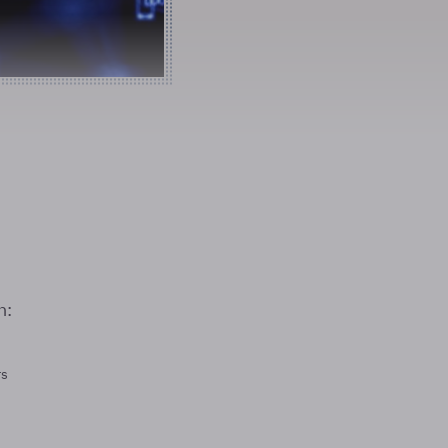
n:
rs