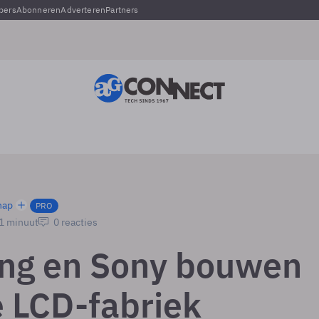
pers
Abonneren
Adverteren
Partners
hap
PRO
 1 minuut
0 reacties
ng en Sony bouwen
 LCD-fabriek