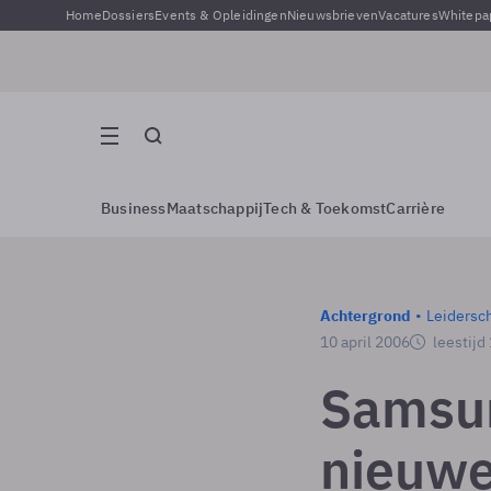
Home
Dossiers
Events & Opleidingen
Nieuwsbrieven
Vacatures
Whitepa
Business
Maatschappij
Tech & Toekomst
Carrière
Achtergrond
Leidersc
10 april 2006
leestijd
Samsu
nieuwe