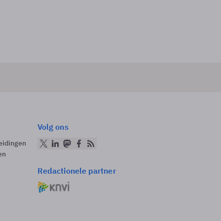
Volg ons
eidingen
en
Redactionele partner