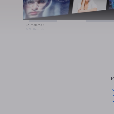
Shutterstock
© Shutterstock
M