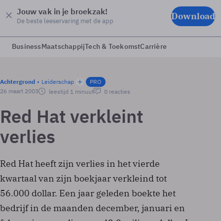
Jouw vak in je broekzak!
Download
De beste leeservaring met de app
Business
Maatschappij
Tech & Toekomst
Carrière
Achtergrond
Leiderschap
PRO
26 maart 2003
leestijd 1 minuut
0 reacties
Red Hat verkleint
verlies
Red Hat heeft zijn verlies in het vierde
kwartaal van zijn boekjaar verkleind tot
56.000 dollar. Een jaar geleden boekte het
bedrijf in de maanden december, januari en