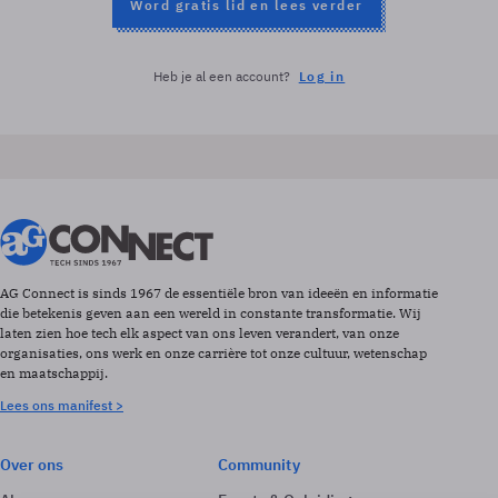
Word gratis lid en lees verder
Heb je al een account?
Log in
AG Connect is sinds 1967 de essentiële bron van ideeën en informatie
die betekenis geven aan een wereld in constante transformatie. Wij
laten zien hoe tech elk aspect van ons leven verandert, van onze
organisaties, ons werk en onze carrière tot onze cultuur, wetenschap
en maatschappij.
Lees ons manifest >
Over ons
Community