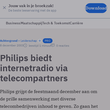
Jouw vak in je broekzak!
Download
De beste leeservaring met de app
Business
Maatschappij
Tech & Toekomst
Carrière
Achtergrond
Leiderschap
PRO
8 december 2003
leestijd 1 minuut
0 reacties
Philips biedt
internetradio via
telecompartners
Philips grijpt de feestmaand december aan om
de prille samenwerking met diverse
telecombedrijven inhoud te geven. Zo gaan het