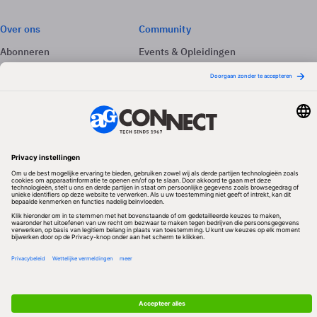
Over ons
Community
Abonneren
Events & Opleidingen
Adverteren
Nieuwsbrieven
Contact
Vacatures
Colofon
Whitepapers
Onze app
Privacyinstellingen
Volg ons
Redactionele partner
Algemene Voorwaarden & Copyrights
Privacy & Cookies