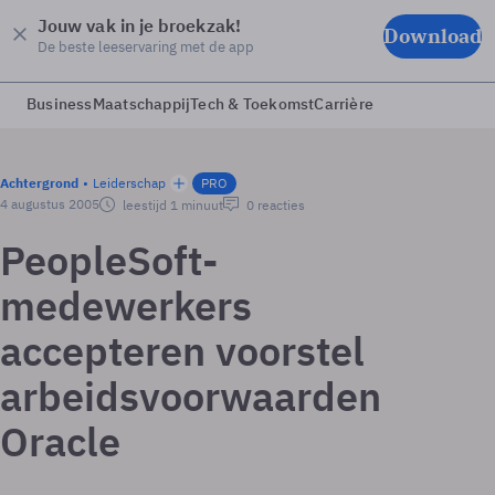
Jouw vak in je broekzak!
Download
De beste leeservaring met de app
Business
Maatschappij
Tech & Toekomst
Carrière
Achtergrond
Leiderschap
PRO
4 augustus 2005
leestijd 1 minuut
0 reacties
PeopleSoft-
medewerkers
accepteren voorstel
arbeidsvoorwaarden
Oracle