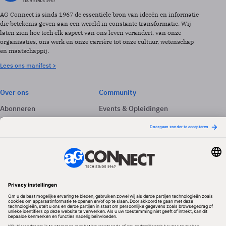
AG Connect is sinds 1967 de essentiële bron van ideeën en informatie
die betekenis geven aan een wereld in constante transformatie. Wij
laten zien hoe tech elk aspect van ons leven verandert, van onze
organisaties, ons werk en onze carrière tot onze cultuur, wetenschap
en maatschappij.
Lees ons manifest >
Over ons
Community
Abonneren
Events & Opleidingen
Adverteren
Nieuwsbrieven
Contact
Vacatures
Colofon
Whitepapers
Onze app
Privacyinstellingen
Volg ons