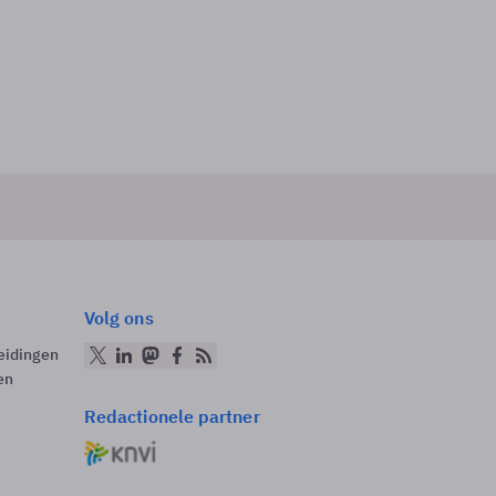
Volg ons
eidingen
en
Redactionele partner