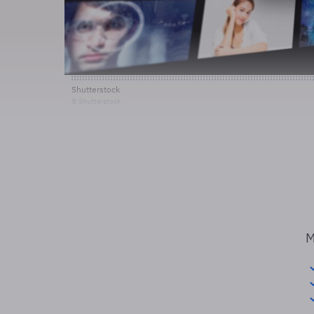
Shutterstock
© Shutterstock
M