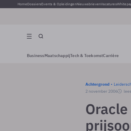
Home
Dossiers
Events & Opleidingen
Nieuwsbrieven
Vacatures
Whitepa
Business
Maatschappij
Tech & Toekomst
Carrière
Achtergrond
Leidersc
2 november 2006
lees
Oracle
prijsoo