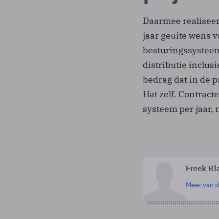
Daarmee realiseert
jaar geuite wens v
besturingssysteem 
distributie inclu
bedrag dat in de pr
Hat zelf. Contract
systeem per jaar,
Freek Bl
Meer van d