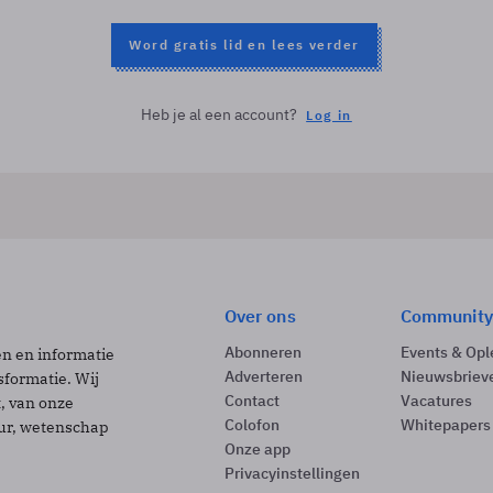
Word gratis lid en lees verder
Heb je al een account?
Log in
Over ons
Community
Abonneren
Events & Opl
ën en informatie
Adverteren
Nieuwsbriev
sformatie. Wij
Contact
Vacatures
t, van onze
Colofon
Whitepapers
uur, wetenschap
Onze app
Privacyinstellingen