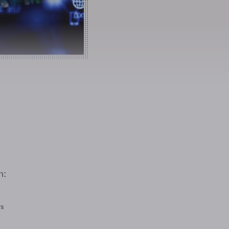
n:
rs