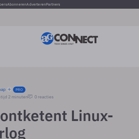
pers
Abonneren
Adverteren
Partners
hap
PRO
tijd 2 minuten
0 reacties
 ontketent Linux-
rlog